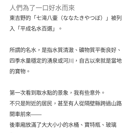
人們為了一口好水而來
東吉野的「七滝八壷（ななたきやつぼ）」被列
入「平成名水百選」。
所謂的名水，是指水質清澈、礦物質平衡良好、
四季水量穩定的湧泉或河川，自古以來就是當地
的寶物。
第一次看到取水點的景象，我有些意外。
不只是附近的居民，甚至有人從隔壁縣跨過山路
開車前來——
後車廂放滿了大大小小的水桶、寶特瓶、玻璃