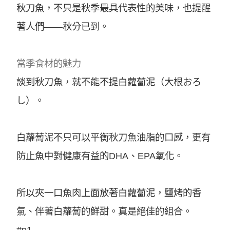
秋刀魚，不只是秋季最具代表性的美味，也提醒
著人們——秋分已到。
當季食材的魅力
談到秋刀魚，就不能不提白蘿蔔泥（大根おろ
し）。
白蘿蔔泥不只可以平衡秋刀魚油脂的口感，更有
防止魚中對健康有益的DHA、EPA氧化。
所以夾一口魚肉上面放著白蘿蔔泥，鹽烤的香
氣、伴著白蘿蔔的鮮甜。真是絕佳的組合。
#p1