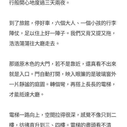
行般開心地度過三天兩夜。
到了旅館，停好車，六個大人、一個小孩的行李
陣仗，足以住上好一陣子。我們又背又提又拖，
浩浩蕩蕩往大廳走去。
那道原木色的大門，若不是靠近，還真看不出來
就是入口。門自動打開，映入眼簾的是玻璃窗外
一片靜謐的庭園。轉個彎，再搭上長長的電梯，
才能抵達大廳。
電梯一路向上，空間拉得很深，感覺不像只到二
樓，彷彿直升到三、四樓。電梯的盡頭看不清