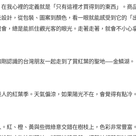
，在我心裡的定義就是「只有這裡才買得到的東西」。商
去設計，從包裝、圖案到顏色，看一眼就能感受到它的「
很會，總是能抓住觀光客的眼光。走著走著，就會不小心
。
和剛認識的台灣朋友一起走到了賞紅葉的聖地──金鱗湖。
迷人的紅葉季。天氣偏涼，如果陽光不在，會覺得有點冷
人。紅、橙、黃與些微綠意交錯在樹枝上，色彩非常豐富