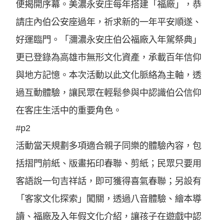
便揭開序幕。美濃永安庄每年搭建「福廠」，恭
請庄內伯公安座過年，祈求新的一年平安順遂、
好運臨門。「瀰濃永安庄伯公福廠入年駕祭典」
更已登錄為高雄市無形文化資產，承載百年信仰
與地方記憶。本次活動以此文化脈絡為主軸，透
過互動體驗，讓民眾在輕鬆參與中認識伯公信仰
在客庄生活中的重要角色。
#p2
活動當天規劃多項適合親子同樂的體驗內容，包
括摺門前紙、版畫拓印春聯、剪紙；民眾只要用
客語說一句吉祥話，即可獲得喜氣春聯；另設有
「客家文化探索」闖關，透過八音體驗、繪本導
讀、福廠及入年假文化介紹，讓孩子在遊戲中認