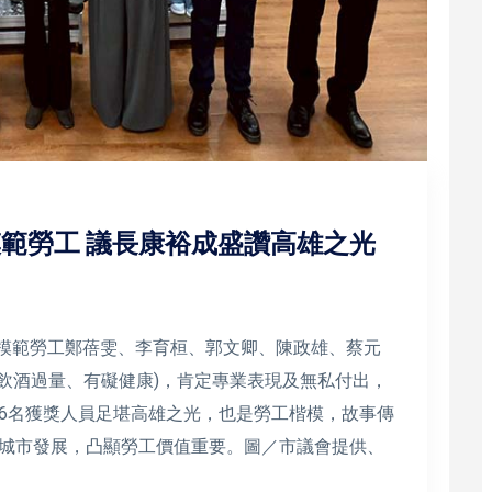
模範勞工 議長康裕成盛讚高雄之光
國模範勞工鄭蓓雯、李育桓、郭文卿、陳政雄、蔡元
(飲酒過量、有礙健康)，肯定專業表現及無私付出，
6名獲獎人員足堪高雄之光，也是勞工楷模，故事傳
城市發展，凸顯勞工價值重要。圖／市議會提供、