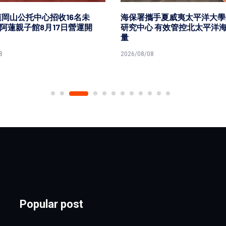
岡山公托中心招收16名未
海保署攜手夏威夷太平洋大學
 阿蓮親子館8月17日營運開
研究中心 有效管控北太平洋
量
8
2026/08/08
Popular post