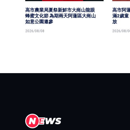
峰論壇
務共
高市農業局夏祭新鮮市大崗山龍眼
高市阿蓮
蜂蜜文化節 為期兩天阿蓮區大崗山
滿2歲童
如意公園邀參
放
2026/08/08
2026/08/0