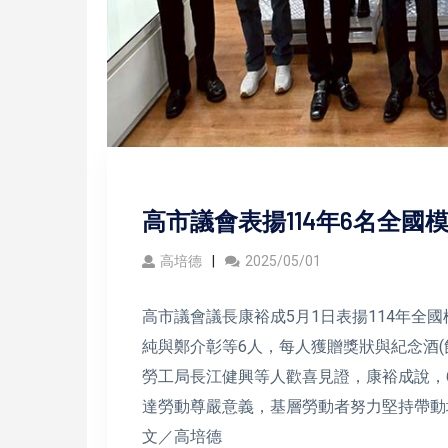
高市議會表揚114年6名全國
高培德
2025/05/01
高市議會議長康裕成5月1日表揚114年全
純與鄭介彰等6人，每人獲贈獎狀與紀念酒
勞工局長江健興等人歡喜見證，康裕成說，
達勞動尊嚴意義，基層勞動者努力堅持帶動
文／高培德