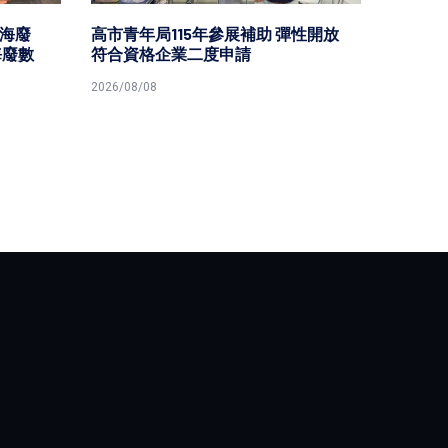
海廢
高市青年局115年參展補助 彈性開放
因應中
海廢數
符合資格企業二度申請
灣海峽
亂航行
2026/08/08
2026/08/