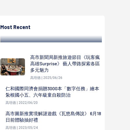
高培德
農業局動保處精選20隻黑色毛孩 備有市值
7000元嫁妝好禮致贈認養人
Most Recent
高培德 | 2022/08/09
高市新聞局新推旅遊節目《玩客瘋
高雄Surprise》 藝人帶路探索各區
多元魅力
高培德 | 2025/06/26
仁和國際同濟會捐贈3000本「數字任務」繪本
紮根國小五、六年級童自殺防治
高培德 | 2022/06/20
高市圖新推實境解謎遊戲《瓦悠島傳說》 6月18
日前體驗抽好禮
高培德 | 2023/05/24