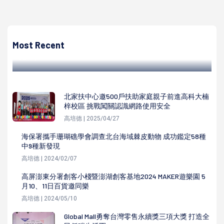
高培德
社會局9月20日發放111年重陽敬老禮金 11至12月可憑身分證
私章親洽補領
Most Recent
高培德 | 2022/09/19
北家扶中心邀500戶扶助家庭親子前進高科大楠
梓校區 挑戰闖關認識網路使用安全
高培德 | 2025/04/27
海保署攜手珊瑚礁學會調查北台海域棘皮動物 成功鑑定58種
中9種新發現
高培德 | 2024/02/07
高屏澎東分署創客小棧暨澎湖創客基地2024 MAKER遊樂園 5
月10、11日百貨邀同樂
高培德 | 2024/05/10
Global Mall勇奪台灣零售永續獎三項大獎 打造全