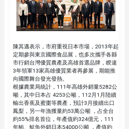
陳其邁表示，市府重視日本市場，2013年起
定期參與東京國際食品展，也多次攜手各縣
市行銷台灣優質農產及高雄首選品牌，睽違
3年領軍13家高雄優質業者再參展，期能推
向國際舞台發光發熱。
根據農業局統計，111年高雄外銷量5282公
噸，其中日本占 4253公噸，112月1月陸續
輸出香蕉及蜜棗等農產，預計3月接續出口
鳳梨，另一年漁獲量約53萬公噸 ，占全台
約55%排名首位，年產值約324億元，111
年鮪、魷魚外銷日本54000公噸 ，產值約