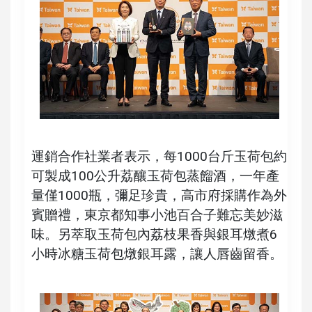
運銷合作社業者表示，每1000台斤玉荷包約
可製成100公升荔釀玉荷包蒸餾酒，一年產
量僅1000瓶，彌足珍貴，高市府採購作為外
賓贈禮，東京都知事小池百合子難忘美妙滋
味。另萃取玉荷包內荔枝果香與銀耳燉煮6
小時冰糖玉荷包燉銀耳露，讓人唇齒留香。