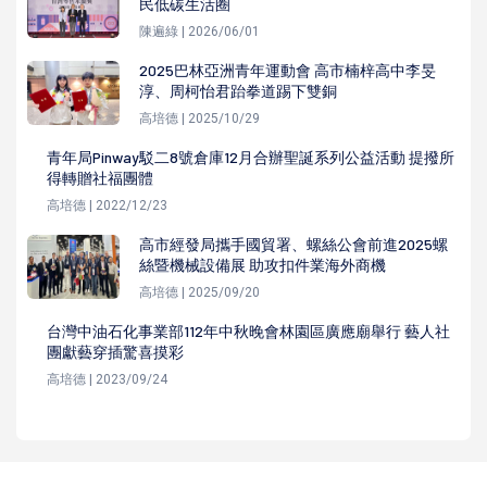
民低碳生活圈
陳遍綠 | 2026/06/01
2025巴林亞洲青年運動會 高市楠梓高中李旻
淳、周柯怡君跆拳道踢下雙銅
高培德 | 2025/10/29
青年局Pinway駁二8號倉庫12月合辦聖誕系列公益活動 提撥所
得轉贈社福團體
高培德 | 2022/12/23
高市經發局攜手國貿署、螺絲公會前進2025螺
絲暨機械設備展 助攻扣件業海外商機
高培德 | 2025/09/20
台灣中油石化事業部112年中秋晚會林園區廣應廟舉行 藝人社
團獻藝穿插驚喜摸彩
高培德 | 2023/09/24