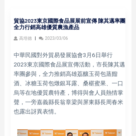
貿協2023東京國際食品展展前宣傳 陳其邁率團
全力行銷高雄優質農漁產品
高培德
2023/03/06
中華民國對外貿易發展協會3月6日舉行
2023東京國際食品展宣傳活動，市長陳其邁
率團參與，全力推銷高雄荔釀玉荷包蒸餾
酒、冰糖玉荷包燉銀耳露、桑椹蜜果、一口
烏等在地優質農特產，博得與會人員熱情掌
聲，一旁嘉義縣長翁章梁與屏東縣長周春米
也露出訝異表情。