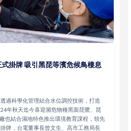
式掛牌 吸引黑琵等濱危候鳥棲息
，透過科學化管理結合水位調控技術，打造
024年秋天迄今喜迎瀕危物種黑面琵鷺、琵
廠也結合濕地特色推出環境教育課程，領先
式掛牌，台電董事長曾文生、高市工務局長