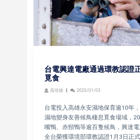
台電興達電廠通過環教認證正
覓食
高培德
2025/01/03
台電投入高雄永安濕地保育逾10年
濕地變身友善候鳥棲息覓食場域，2
嘴鴨、赤頸鴨等逾百隻候鳥，興達電
全台榮獲環境部環教認證1月3日正