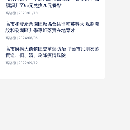
額調升至65元兌換70元餐點
高培德 | 2023/01/18
高市和發產業園區廠協會結盟輔英科大 規劃開
設和發園區升學專班落實在地育才
高培德 | 2024/08/06
高市府擴大前鎮區登革熱防治 呼籲市民朋友落
實巡、倒、清、刷降疫情風險
高培德 | 2022/09/12