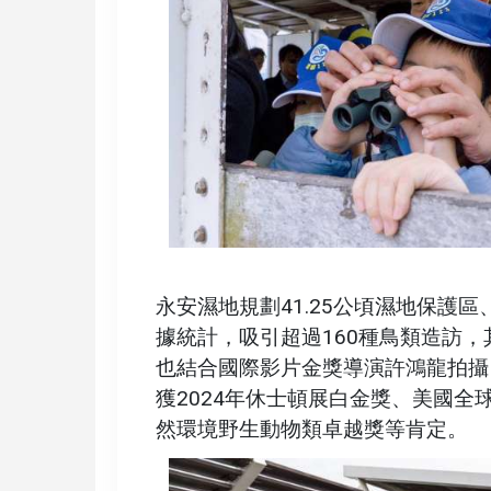
永安濕地規劃41.25公頃濕地保護
據統計，吸引超過160種鳥類造訪
也結合國際影片金獎導演許鴻龍拍攝
獲2024年休士頓展白金獎、美國
然環境野生動物類卓越獎等肯定。