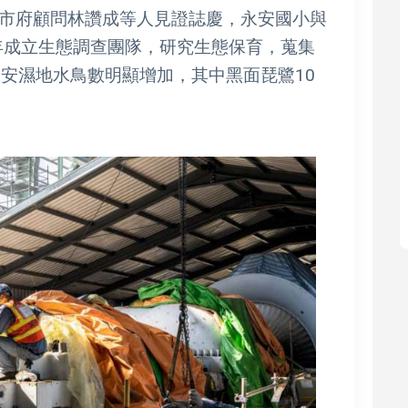
市府顧問林讚成等人見證誌慶，永安國小與
0年成立生態調查團隊，研究生態保育，蒐集
永安濕地水鳥數明顯增加，其中黑面琵鷺10