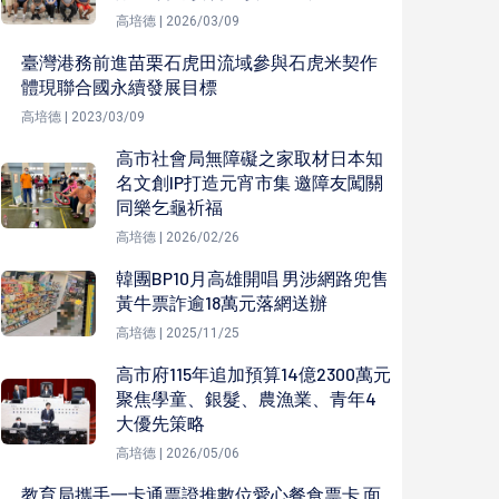
高培德 | 2026/03/09
臺灣港務前進苗栗石虎田流域參與石虎米契作
體現聯合國永續發展目標
高培德 | 2023/03/09
高市社會局無障礙之家取材日本知
名文創IP打造元宵市集 邀障友闖關
同樂乞龜祈福
高培德 | 2026/02/26
韓團BP10月高雄開唱 男涉網路兜售
黃牛票詐逾18萬元落網送辦
高培德 | 2025/11/25
高市府115年追加預算14億2300萬元
聚焦學童、銀髮、農漁業、青年4
大優先策略
高培德 | 2026/05/06
教育局攜手一卡通票證推數位愛心餐食票卡 面