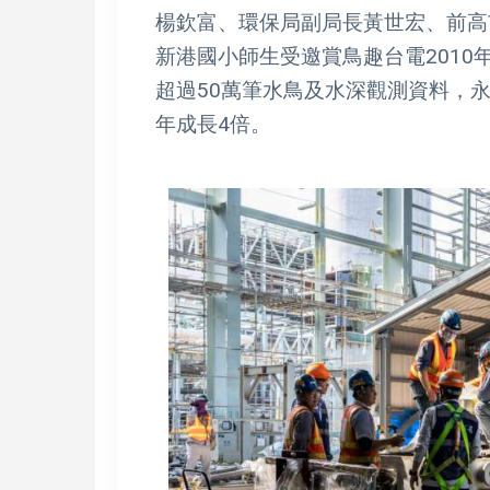
楊欽富、環保局副局長黃世宏、前高
新港國小師生受邀賞鳥趣台電201
超過50萬筆水鳥及水深觀測資料，
年成長4倍。