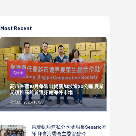
Most Recent
高培德
高市香蕉10月每週出貨新加坡逾20公噸 農業
局續推高雄首選拓銷海外市場
高培德 | 2025/10/26
帛琉帆船無私分享號船長Sesario率
隊 拜會海委會主委管碧玲