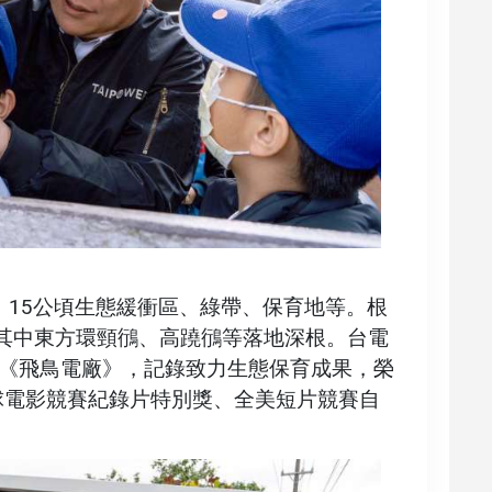
區、15公頃生態緩衝區、綠帶、保育地等。根
，其中東方環頸鴴、高蹺鴴等落地深根。台電
《飛鳥電廠》，記錄致力生態保育成果，榮
全球電影競賽紀錄片特別獎、全美短片競賽自