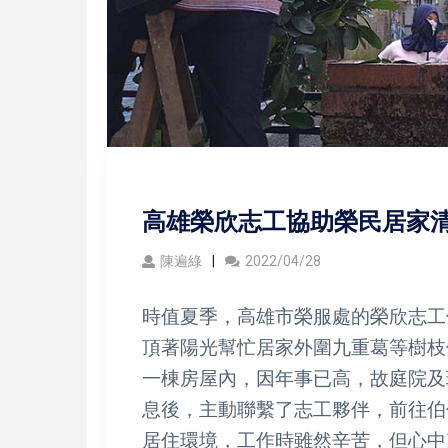
高雄榮欣志工協助榮民居家清
陳遍綠
2022/04/28
時值夏季，高雄市榮服處的榮欣志工
頂著陽光幫忙居家外圍九重葛等樹枝
一棟房屋內，因年事已高，故庭院及
息後，主動聯繫了志工夥伴，前往伯
居住環境，工作時雖然辛苦，但心中