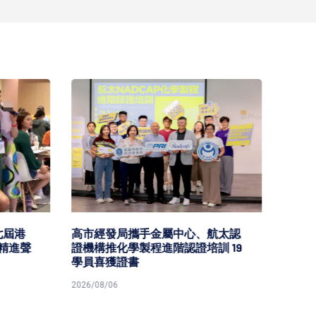
屆港
高市經發局攜手金屬中心、航太認
高市勞
精進聲
證機構推化學製程進階認證培訓 19
講座 
學員喜獲證書
維
2026/08/06
2026/08/