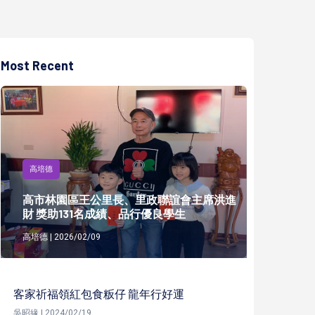
Most Recent
高培德
高市林園區王公里長、里政聯誼會主席洪進
財 獎助131名成績、品行優良學生
高培德 | 2026/02/09
客家祈福領紅包食粄仔 龍年行好運
吳昭緣 | 2024/02/19