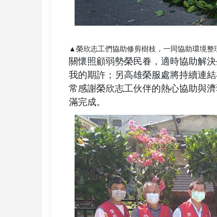
▲榮欣志工們協助修剪樹枝，一同協助環境整
關懷照顧弱勢榮民眷，適時協助解決
我的期許；另高雄榮服處將持續連結
常感謝榮欣志工伙伴的熱心協助與濟
滿完成。