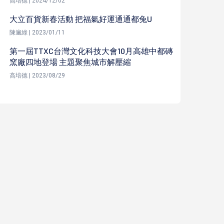
高培德 | 2024/12/02
大立百貨新春活動 把福氣好運通通都兔U
陳遍綠 | 2023/01/11
第一屆TTXC台灣文化科技大會10月高雄中都磚
窯廠四地登場 主題聚焦城市解壓縮
高培德 | 2023/08/29