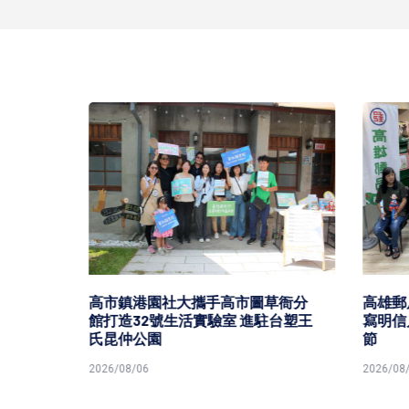
促進
高市鎮港園社大攜手高市圖草衙分
高雄郵局
館打造32號生活實驗室 進駐台塑王
寫明信
氏昆仲公園
節
2026/08/06
2026/08/0