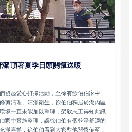
潔 頂著夏季日頭關懷送暖
們發起愛心打掃活動，至徐有餘伯伯家中，
修剪清理、清潔衛生，徐伯伯獨居於湖內區
環境一直未能加以整理，榮欣志工得知此訊
伯家中實施整理，讓徐伯伯有個乾淨舒適的
充滿喜樂，徐伯伯看到大家對他關懷備至，