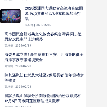
2026亞洲同志運動會高流海音館開
幕 14項賽事涵蓋7地邀觀戰加油打
氣
高培德 | 2026/05/02
高市關懷台籍老兵文化協會春祭台灣兵 同步追
思紀念民主鬥士許昭榮
高培德 | 2024/05/19
海委會成立滿5週年 續推動三安、四海策略健全
海洋事務守護邊境安全
高培德 | 2023/04/28
陳其邁慰訪仁武及大社區2獨居長者 贈年節禮盒
等物資
高培德 | 2024/02/08
農試所鳳山試驗分所開發物理防治粉蝨蟲資材
12月5日高市阿蓮區辦理成果觀摩