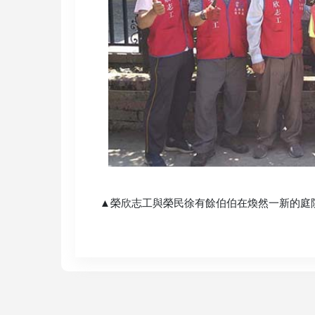
▲榮欣志工與榮民徐有餘伯伯在煥然一新的庭