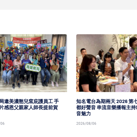
邀美濃憨兒窯庇護員工 手
知名電台為期兩天 2026 第七
片感恩父親家人師長提前賀
都好聲音 串流音樂播報主持
音魅力
6
2026/08/06