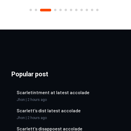
Popular post
Scarletintment at latest accolade
Jhon | 2 hours ago
Scarlett’s dist latest accolade
Jhon | 2 hours ago
Scarlett’s disappoest accolade