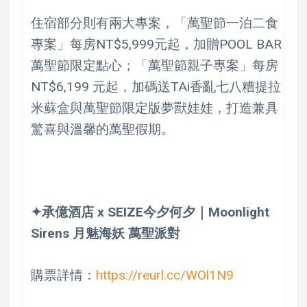
住宿部分則有兩大專案，「萬聖節一泊二食
專案」每房NT$5,999元起，加贈POOL BAR
萬聖節限定點心；「萬聖節親子專案」每房
NT$6,199 元起，加碼送TAi香亂七八糟提拉
米蘇盒與萬聖節限定版夢獸娃娃，打造兼具
驚喜與溫馨的萬聖假期。
✦承億酒店 x SEIZE今夕何夕｜Moonlight
Sirens 月魅海妖 萬聖派對
購票詳情：
https://reurl.cc/WOl1N9