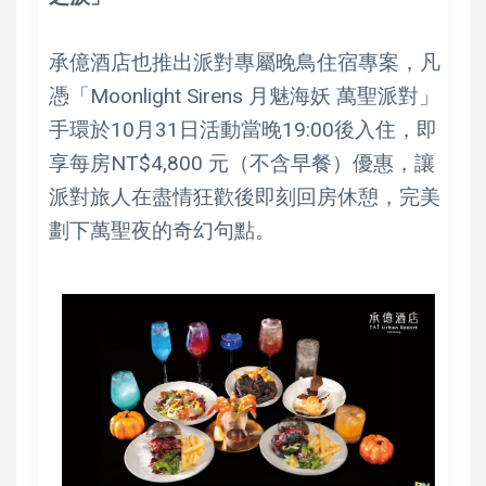
承億酒店也推出派對專屬晚鳥住宿專案，凡
憑「Moonlight Sirens 月魅海妖 萬聖派對」
手環於10月31日活動當晚19:00後入住，即
享每房NT$4,800 元（不含早餐）優惠，讓
派對旅人在盡情狂歡後即刻回房休憩，完美
劃下萬聖夜的奇幻句點。