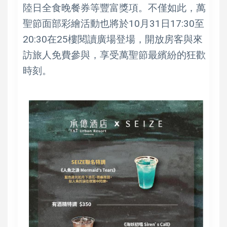
陸日全食晚餐券等豐富獎項。不僅如此，萬
聖節面部彩繪活動也將於10月31日17:30至
20:30在25樓閱讀廣場登場，開放房客與來
訪旅人免費參與，享受萬聖節最繽紛的狂歡
時刻。