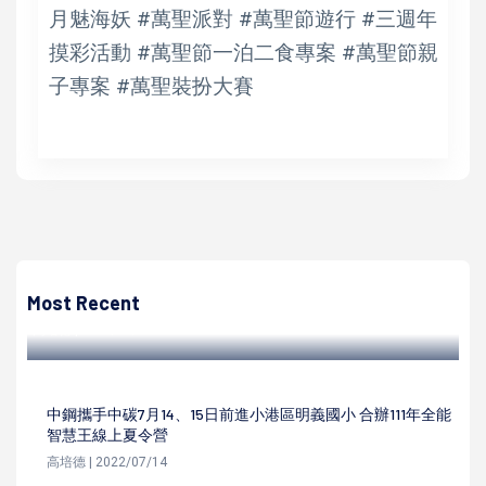
月魅海妖 #萬聖派對 #萬聖節遊行 #三週年
摸彩活動 #萬聖節一泊二食專案 #萬聖節親
子專案 #萬聖裝扮大賽
高培德
法務部廉政署等4單位合辦研討會 聚焦ESG企業誠信治理與
國際淨零趨勢
Most Recent
高培德 | 2022/11/04
中鋼攜手中碳7月14、15日前進小港區明義國小 合辦111年全能
智慧王線上夏令營
高培德 | 2022/07/14