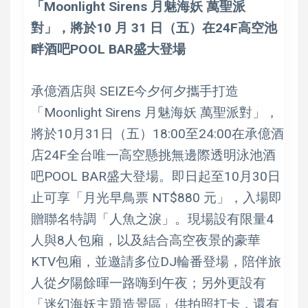
「Moonlight Sirens 月魅海妖 萬聖派
對」，將於10 月 31 日（五）在24F高空池
畔酒吧POOL BAR盛大登場
承億酒店與 SEIZE今夕何夕攜手打造
「Moonlight Sirens 月魅海妖 萬聖派對」，
將於10月31日（五）18:00至24:00在承億酒
店24F全台唯一高空懸挑無邊際透明泳池酒
吧POOL BAR盛大登場。即日起至10月30日
止可享「月光早鳥票 NT$880 元」，入場即
贈聯名特調「人魚之淚」。現場設有限量4
人與8人包廂，以及結合高空夜景的豪華
KTV包廂，並邀請多位DJ輪番登場，陪伴旅
人從夕陽餘暉一路嗨到午夜；另外更設有
「迷幻海妖主題造景區」供拍照打卡，還有