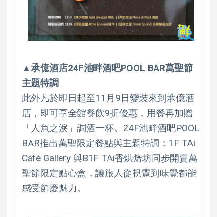
▲
承億酒店24F池畔酒吧POOL BAR萬聖節
主題特調
此外凡於即日起至11月9日變裝來到承億酒
店，即可享全館餐飲9折優惠，用餐再加贈
「人魚之淚」調酒一杯。24F池畔酒吧POOL
BAR推出萬聖限定餐點與主題特調；1F TAi
Café Gallery 與B1F TAi香烘焙坊同步開賣萬
聖節限定點心盒，讓旅人從視覺到味覺都能
感受節慶魅力。