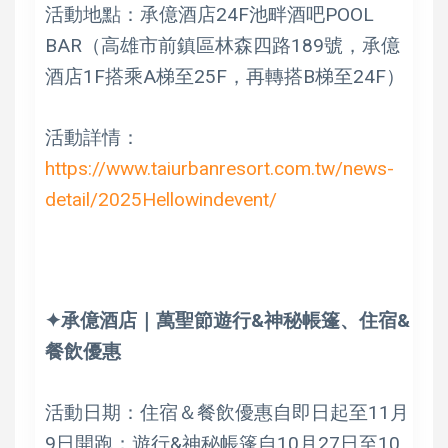
活動地點：承億酒店24F池畔酒吧POOL
BAR（高雄市前鎮區林森四路189號，承億
酒店1F搭乘A梯至25F，再轉搭B梯至24F）
活動詳情：
https://www.taiurbanresort.com.tw/news-
detail/2025Hellowindevent/
✦承億酒店｜萬聖節遊行&神秘帳篷、住宿&
餐飲優惠
活動日期：住宿＆餐飲優惠自即日起至11月
9日開跑；遊行&神秘帳篷自10月27日至10