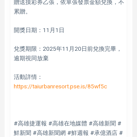
贈送摸彩券乙張，依單張發票金額兌換，不
累贈。
開獎日期：11月1日
兌獎期限：2025年11月20日前兌換完畢，
逾期視同放棄
活動詳情：
https://taiurbanresort.pse.is/85wf5c
#高雄捷運報 #高雄在地媒體 #高雄新聞 #
鮮新聞 #高雄新聞網 #鮮週報 #承億酒店 #