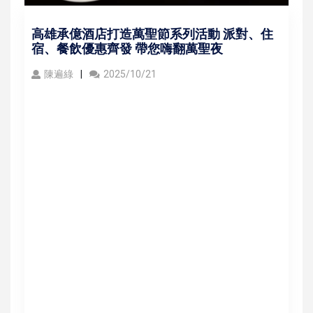
高雄承億酒店打造萬聖節系列活動 派對、住
宿、餐飲優惠齊發 帶您嗨翻萬聖夜
陳遍綠
2025/10/21