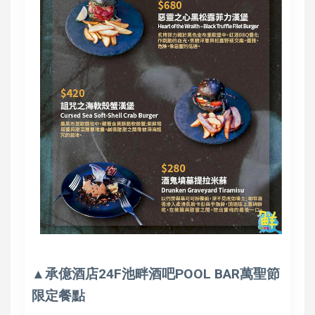
▲承億酒店24F池畔酒吧POOL BAR萬聖節
限定餐點