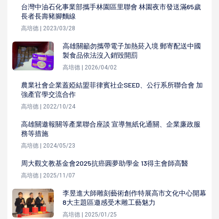
台灣中油石化事業部攜手林園區里聯會 林園夜市發送滿65歲
長者長壽豬腳麵線
高培德 | 2023/03/28
高雄關籲勿攜帶電子加熱菸入境 郵寄配送中國
製食品依法沒入銷毀開罰
高培德 | 2026/04/02
農業社會企業蓋婭結盟菲律賓社企SEED、公行系所聯合會 加
強產官學交流合作
高培德 | 2022/10/24
高雄關邀報關等產業聯合座談 宣導無紙化通關、企業廉政服
務等措施
高培德 | 2024/05/23
周大觀文教基金會2025抗癌圓夢助學金 13得主會師高醫
高培德 | 2025/11/07
李昱進大師雕刻藝術創作特展高市文化中心開幕
8大主題區邀感受木雕工藝魅力
高培德 | 2025/01/25