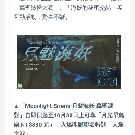
「萬聖裝扮大賽」、「海妖的秘密交易」等
互動活動，驚喜不斷。
▲「Moonlight Sirens 月魅海妖 萬聖派
對」自即日起至10月30日止可享「月光早鳥
票 NT$880 元」，入場即贈聯名特調「人魚
之淚」