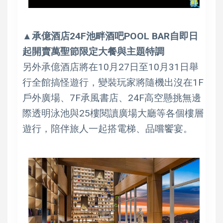
▲承億酒店24F池畔酒吧POOL BAR自即日
起開賣萬聖節限定大餐與主題特調
另外承億酒店將在10月27日至10月31日舉
行全館搞怪遊行，變裝玩家將隨機出沒在1F
戶外廣場、7F承風書店、24F高空懸挑無邊
際透明泳池與25樓閱讀廣場大廳等各個樓層
遊行，陪伴旅人一起搭電梯、品嚐饗宴。