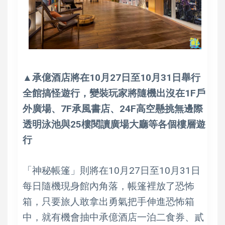
▲承億酒店將在10月27日至10月31日舉行
全館搞怪遊行，變裝玩家將隨機出沒在1F戶
外廣場、7F承風書店、24F高空懸挑無邊際
透明泳池與25樓閱讀廣場大廳等各個樓層遊
行
「神秘帳篷」則將在10月27日至10月31日
每日隨機現身館內角落，帳篷裡放了恐怖
箱，只要旅人敢拿出勇氣把手伸進恐怖箱
中，就有機會抽中承億酒店一泊二食券、貳