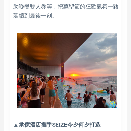
助晚餐雙人券等，把萬聖節的狂歡氣氛一路
延續到最後一刻。
▲承億酒店攜手SEIZE今夕何夕打造