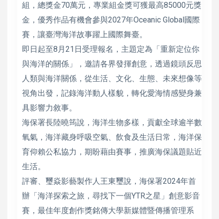
組，總獎金70萬元，專業組金獎可獲最高85000元獎
金，優秀作品有機會參與2027年Oceanic Global國際
賽，讓臺灣海洋故事躍上國際舞臺。
即日起至8月21日受理報名，主題定為「重新定位你
與海洋的關係」，邀請各界發揮創意，透過鏡頭反思
人類與海洋關係，從生活、文化、生態、未來想像等
視角出發，記錄海洋動人樣貌，轉化愛海情感變身兼
具影響力敘事。
海保署長陸曉筠說，海洋生物多樣，貢獻全球逾半數
氧氣，海洋藏身呼吸空氣、飲食及生活日常，海洋保
育仰賴公私協力，期盼藉由賽事，推廣海保議題貼近
生活。
評審、璽焱影藝製作人王東璽說，海保署2024年首
辦「海洋探索之旅，尋找下一個YTR之星」創意影音
賽，最佳年度創作獎銘傳大學新媒體暨傳播管理系