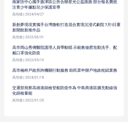
南家扶中心攜手旗津區公所合辦星光公益路跑 部分報名費挹
注青少年據點兒少保護宣導
高培德 | 2024/04/27
新創夢境現實攜手台灣微軟打造混合實境沉浸式劇院 7月1日重
新開館新推作品
高培德 | 2022/05/31
高市岡山秀傳醫院護理人員帶動唱 示範教做肥皂勤洗手、配
戴口罩強化防疫
高培德 | 2022/03/10
高市楠梓戶政所跨機關行動服務 助民眾申辦戶地政稅賦業務
高培德 | 2024/01/18
交通部視察高雄港篩檢登船防疫作為 中島商港區擴充動線強
化篩檢量能
高培德 | 2022/01/25