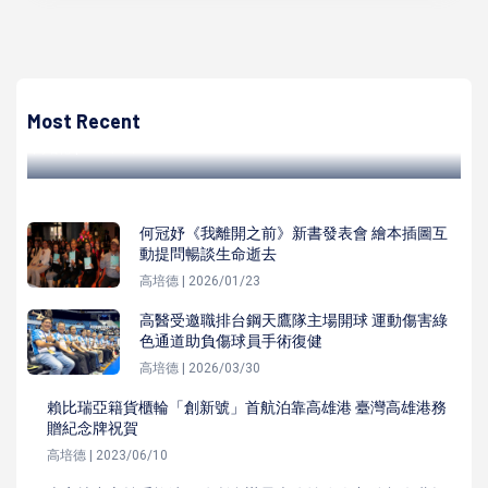
高培德
台南市本土染登14例高市府要求防疫團隊加強巡檢人潮聚集
處 籲市民落實巡倒清刷
Most Recent
高培德 | 2023/06/19
何冠妤《我離開之前》新書發表會 繪本插圖互
動提問暢談生命逝去
高培德 | 2026/01/23
高醫受邀職排台鋼天鷹隊主場開球 運動傷害綠
色通道助負傷球員手術復健
高培德 | 2026/03/30
賴比瑞亞籍貨櫃輪「創新號」首航泊靠高雄港 臺灣高雄港務
贈紀念牌祝賀
高培德 | 2023/06/10