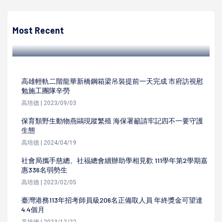
高培德
台電鳳山區處慰訪創世鳳山分院 致贈萬元善款、水果禮盒
Most Recent
高培德 | 2022/12/22
高雄輕軌二階龍華新橋鋼箱梁吊裝提前一天完成 市府訪視慰
勉施工團隊辛勞
高培德 | 2023/09/03
保育類野生動物燕鷗現蹤繁殖 海保署籲請牢記四不一要守護
生態
高培德 | 2024/04/19
社會局攜手慈總、社福總會續辦助學相見歡 111學年第2學期嘉
惠336名弱勢生
高培德 | 2023/02/05
臺灣港務113年招考師員級206名正備取人員 年終獎金可望達
4.4個月