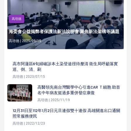
高培德
海委會公益揭弊者保護法新法說明會 聚焦新法架構等議題
高培德 | 2025/09/15
高市阿蓮區6旬婦確診本土染登途徑待釐清 衛生局呼籲落實
巡、倒、清、刷
高培德 | 2023/07/15
高醫領先南台灣醫學中心引進CAR Ｔ細胞 助首
名中年病友挺過多重併發症康復
高培德 | 2025/11/19
12月31日至112年1月2日元旦連假雙十連假 高雄關進出口通關
照常服務便民
高培德 | 2022/12/23