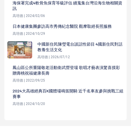
海保署完成4軟骨魚保育等級評估 續蒐集台灣沿海生物相關資
訊
高培德 | 2024/02/06
日本健康集團參訪高市秀傳紀念醫院 觀摩取經長照服務
高培德 | 2024/10/29
中國新住民陳瑩電台談話性節目 4國新住民對話
教養生活文化
高培德 | 2026/07/12
鳳山區公所重陽敬老活動衛武營登場 歌唱才藝表演驚喜摸彩
贈壽桃祝福健康長壽
高培德 | 2022/09/25
2024大高雄經典百K國體場鳴笛開騎 近千名車友參與挑戰三組
賽事
高培德 | 2024/10/20