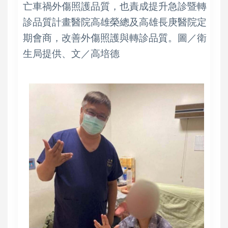
亡車禍外傷照護品質，也責成提升急診暨轉
診品質計畫醫院高雄榮總及高雄長庚醫院定
期會商，改善外傷照護與轉診品質。圖／衛
生局提供、文／高培德