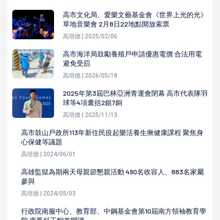
高市文化局、愛樂文藝基金會《世界上光的光》
草地音樂會 2月8日22地點開放索票
高培德 | 2025/02/06
高市海洋局鼓勵養殖戶申請優惠電價 合法用電
避免受罰
高培德 | 2026/05/18
2025年第3屆巴林亞洲青運會閉幕 高市代表隊羽
球等4項囊括2銀7銅
高培德 | 2025/11/13
高市鼓山戶政所113年新住民疫起樂活養生揪健康課程 聚焦身
心保健等議題
高培德 | 2024/06/01
高雄監獄為期兩天母親節懇親活動 490名收容人、883名家屬
參與
高培德 | 2024/05/03
行政院南服中心、教育部、中鋼基金會第10屆南方領袖教育學