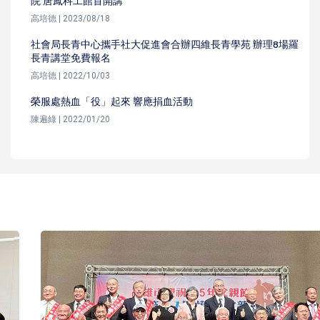
院 唐鳳科工館首開講
高培德 | 2023/08/18
社會局長青中心攜手社大促進會合辦四維長青學苑 辦理8場羅
長青講堂免費報名
高培德 | 2022/10/03
榮服處熱血「役」起來 響應捐血活動
陳遍綠 | 2022/01/20