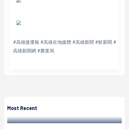
#高雄捷運報 #高雄在地媒體 #高雄新聞 #鮮新聞 #
高雄新聞網 #農業局
高培德
青年局下轄Pinway駁二8號倉庫引進人氣品牌 酒類輕食飲
品同步推折扣優惠
Most Recent
高培德 | 2023/06/24