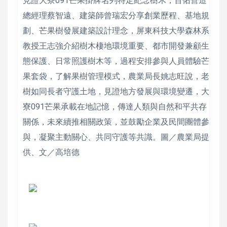
見證大寮091芒果掛牌名列特定紀念樹木，百佑營造
總經理蔡智遠、建築師曾瑞宏分享創業歷程、基地規
劃、芒果樹發展建築設計理念，屏東科技大學森林系
教授王志強介紹樹木棲地環境重要、都市開發兼顧生
態保護、日常照護樹木等，過程安排參與人員體驗芒
果套袋，了解果樹管理模式，農業局長姚志旺說，老
樹如同長者守護土地，見證地方發展與環境變遷，大
寮091芒果承載在地記憶，傳達人類與自然和平共存
關係，未來續推相關政策，並鼓勵企業及民間團體參
與，凝聚主動關心、共同守護等共識。圖／農業局提
供、文／高培德