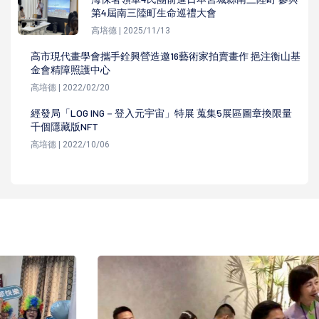
第4屆南三陸町生命巡禮大會
高培德 | 2025/11/13
高市現代畫學會攜手銓興營造邀16藝術家拍賣畫作 挹注衡山基
金會精障照護中心
高培德 | 2022/02/20
經發局「LOG ING－登入元宇宙」特展 蒐集5展區圖章換限量
千個隱藏版NFT
高培德 | 2022/10/06