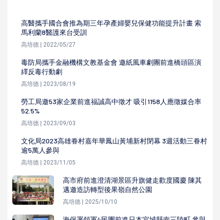
高醫攜手國合會推為期三年孕產婦嬰兒保健功能提升計畫 索
馬利蘭8醫護來台受訓
高培德 | 2022/05/27
毒防局攜手金融機構文教基金會 邀紙風車劇團前進橋頭區演
繹反毒行動劇
高培德 | 2023/08/19
勞工局邀53家企業前進福誠高中徵才 吸引1158人應徵媒合率
52.5%
高培德 | 2023/09/03
文化局2023高雄眷村嘉年華鳳山黃埔新村閉幕 3週活動三眷村
逾5萬人參與
高培德 | 2023/11/05
高市府前進澄清湖景區升旗健走歡度國慶 陳其
邁邀造訪轉型後果嶺自然公園
高培德 | 2025/10/10
海保署領軍4民團前進日本宮城縣南三陸町 參與