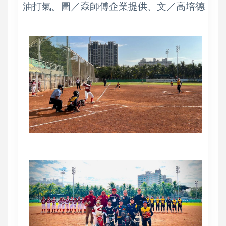
油打氣。圖／𡘙師傅企業提供、文／高培德