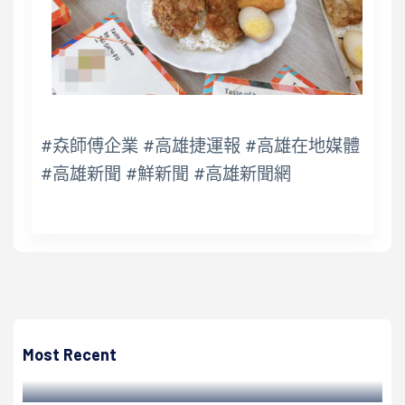
#𡘙師傅企業 #高雄捷運報 #高雄在地媒體
#高雄新聞 #鮮新聞 #高雄新聞網
高培德
金屬中心簽署模具產學研大聯盟合作備忘錄 同步成立臺灣模
具聯合服務中心
Most Recent
高培德 | 2022/10/29