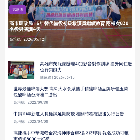
高培德
高市民政局115年替代備役初級救護員繼續教育 兩梯次630
名役男演訓4天
高培德 | 2026/05/12
高雄市榮服處辦理AI短影音製作訓練 提升同仁數
位行銷能力
陳遍綠 | 2026/06/15
世界最佳啤酒大獎 高科大水食系攜手精釀啤酒品牌研發玉荷
包酸啤酒台灣唯二勝出
高培德 | 2022/09/30
中鋼111年新進人員甄試延期防疫 相關時程確認後另行公告
高培德 | 2022/04/08
高捷攜手中華職籃全家海神隊合辦3對3籃球賽 報名成功可獲
市值逾8000元好禮