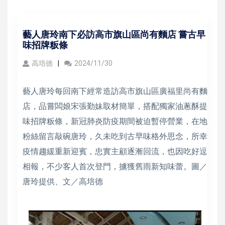
藝人唐玲南下必訪高市旗山區尚有麵店 嘗古早
味招牌粄條
高培德
2024/11/30
藝人唐玲每回南下經常造訪高市旗山區廣福里尚有麵
店，品嘗闆娘宋張勤妹取材簡單，搭配獨家油蔥酥提
味招牌粄條，新冠肺炎防疫期間被迫暫停營業，在地
粉絲留言敲碗唐玲，久未吃到古早味格外思念，所幸
疫情趨緩重新迎賓，忠實主顧逐漸回流，也因吃好逗
相報，不少客人首次登門，擄獲舊雨新知味蕾。圖／
唐玲提供、文／高培德