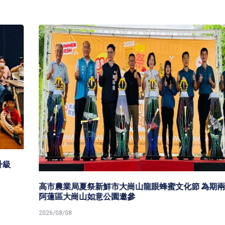
高市農業局夏祭新鮮市大崗山龍眼蜂蜜文化節 為期兩天
阿蓮區大崗山如意公園邀參
2026/08/08