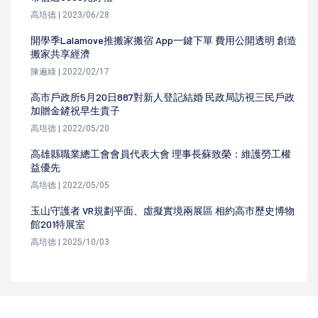
高培德 | 2023/06/28
開學季Lalamove推搬家搬宿 App一鍵下單 費用公開透明 創造
搬家共享經濟
陳遍綠 | 2022/02/17
高市戶政所5月20日887對新人登記結婚 民政局訪視三民戶政
加贈金鏟祝早生貴子
高培德 | 2022/05/20
高雄縣職業總工會會員代表大會 理事長蘇致榮：維護勞工權
益優先
高培德 | 2022/05/05
玉山守護者 VR規劃平面、虛擬實境兩展區 相約高市歷史博物
館201特展室
高培德 | 2025/10/03