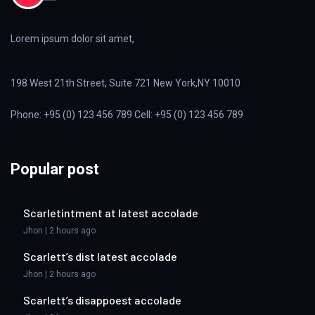
Lorem ipsum dolor sit amet,
198 West 21th Street, Suite 721 New York,NY 10010
Phone: +95 (0) 123 456 789 Cell: +95 (0) 123 456 789
Popular post
Scarletintment at latest accolade
Jhon | 2 hours ago
Scarlett’s dist latest accolade
Jhon | 2 hours ago
Scarlett’s disappoest accolade