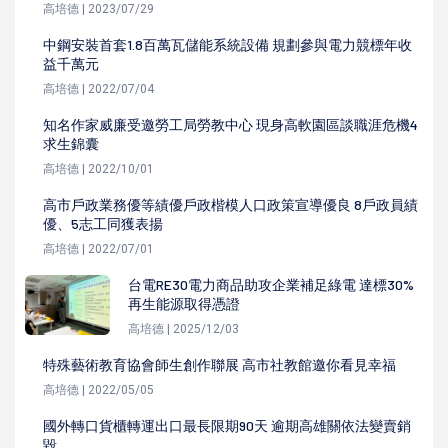
高培德 | 2023/07/29
中鋼安裝首套1.8百萬瓦儲能系統設備 規劃參與電力競標年收
益千萬元
高培德 | 2022/07/04
知名作家威廉受邀勞工局勞教中心 現身高軟園區談職涯危機4
求生錦囊
高培德 | 2022/10/01
高市戶政業務優等績優戶政楷模人口政策宣導優良 8戶政員績
優、5志工同獲表揚
高培德 | 2022/07/01
台電RE30電力商品助攻企業補足綠電 達標30%
再生能源取得憑證
高培德 | 2025/12/03
特殊藝術教育協會師生創作聯展 高市社教館邀你看見幸福
高培德 | 2022/05/05
國外轉口貨櫃轉運出口最長限期90天 逾期高雄關依法變賣銷
毀