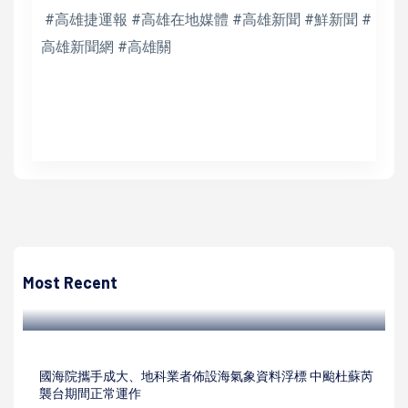
#高雄捷運報 #高雄在地媒體 #高雄新聞 #鮮新聞 #
高雄新聞網 #高雄關
高培德
臺灣高雄港務攜手臺灣港埠協會 前進高雄港港史館提前歡慶
母親節
Most Recent
高培德 | 2023/05/12
國海院攜手成大、地科業者佈設海氣象資料浮標 中颱杜蘇芮
襲台期間正常運作