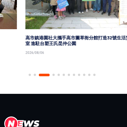
高市鎮港園社大攜手高市圖草衙分館打造32號生活實驗
室 進駐台塑王氏昆仲公園
2026/08/06