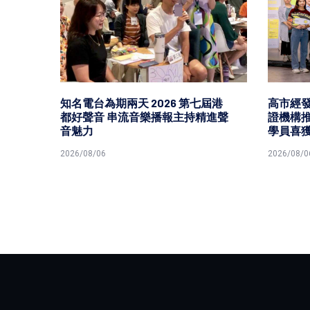
 手
知名電台為期兩天 2026 第七屆港
高市經
前賀
都好聲音 串流音樂播報主持精進聲
證機構推
音魅力
學員喜
2026/08/06
2026/08/0