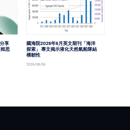
分享
國海院2026年6月英文期刊「海洋
台鐵高
破框思
探索」 專文揭示液化天然氣船隊結
樂園區
構韌性
型首度
2026/08/06
2026/08/