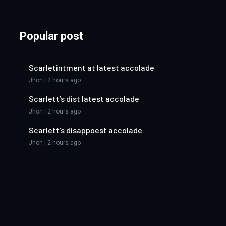
Popular post
Scarletintment at latest accolade
Jhon | 2 hours ago
Scarlett’s dist latest accolade
Jhon | 2 hours ago
Scarlett’s disappoest accolade
Jhon | 2 hours ago