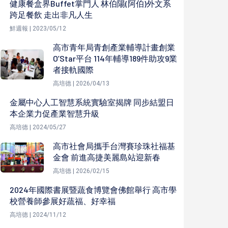
健康餐盒界Buffet掌門人 林伯陽(阿伯)外文系
跨足餐飲 走出非凡人生
鮮週報 | 2023/05/12
高市青年局青創產業輔導計畫創業
O’Star平台 114年輔導189件助攻9業
者接軌國際
高培德 | 2026/04/13
金屬中心人工智慧系統實驗室揭牌 同步結盟日
本企業力促產業智慧升級
高培德 | 2024/05/27
高市社會局攜手台灣賽珍珠社福基
金會 前進高捷美麗島站迎新春
高培德 | 2026/02/15
2024年國際書展暨蔬食博覽會佛館舉行 高市學
校營養師參展好蔬福、好幸福
高培德 | 2024/11/12