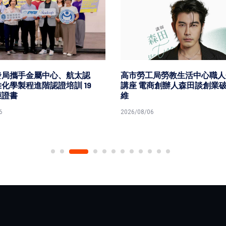
發局攜手金屬中心、航太認
高市勞工局勞教生活中心職人
化學製程進階認證培訓 19
講座 電商創辦人森田談創業
獲證書
維
6
2026/08/06