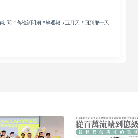
鮮新聞 #高雄新聞網 #鮮週報 #五月天 #回到那一天