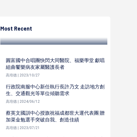
高培德
園管局高屏分局攜手高市勞工局訓就中心 9月
11日邀2家企業招募50名新血
Most Recent
高培德 | 2024/09/09
圓富國中合唱團快閃大同醫院、福樂學堂 獻唱
組曲饗樂病友家屬醫護長者
高培德 | 2023/10/27
行政院南服中心新任執行長許乃文 走訪地方創
生、交通觀光等單位傾聽需求
高培德 | 2024/06/12
蔡英文國訓中心授旗祝福成都世大運代表團 贈
加菜金勉選手突破自我、創造佳績
高培德 | 2023/07/21