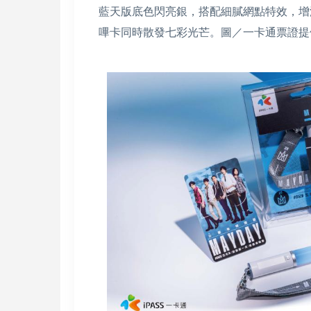
藍天版底色閃亮銀，搭配細膩網點特效，增
嗶卡同時散發七彩光芒。圖／一卡通票證提