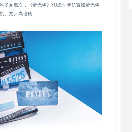
添多元層次，《螢光棒》3D造型卡仿實體螢光棒，
供、文／高培德