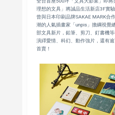
全台首座500坪「文具大影業」即將
理想的文具」將誠品生活新店3F實
曾與日本印刷品牌SAKAE MAR
潮的人氣插畫家「unpis」擔綱視
部文具新片，鉛筆、剪刀、釘書機等
演繹愛情、科幻、動作強片，還有逾
首賣！