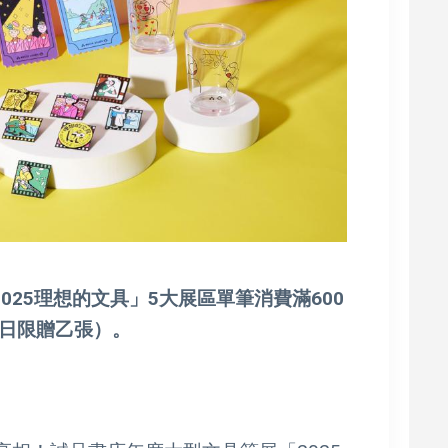
「2025理想的文具」5大展區單筆消費滿600
日限贈乙張）。