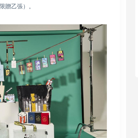
限贈乙張）。