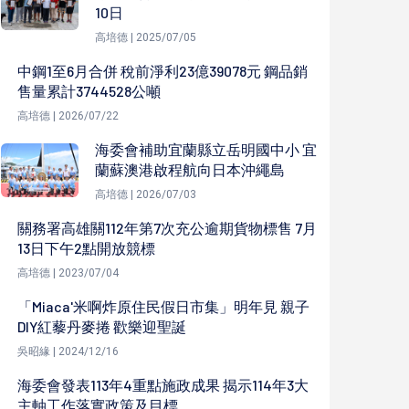
10日
高培德 | 2025/07/05
中鋼1至6月合併 稅前淨利23億39078元 鋼品銷
售量累計3744528公噸
高培德 | 2026/07/22
海委會補助宜蘭縣立岳明國中小 宜
蘭蘇澳港啟程航向日本沖繩島
高培德 | 2026/07/03
關務署高雄關112年第7次充公逾期貨物標售 7月
13日下午2點開放競標
高培德 | 2023/07/04
「Miaca'米啊炸原住民假日市集」明年見 親子
DIY紅藜丹麥捲 歡樂迎聖誕
吳昭緣 | 2024/12/16
海委會發表113年4重點施政成果 揭示114年3大
主軸工作落實政策及目標