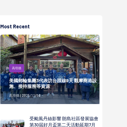
Most Recent
高培德
美國郵輪集團3代表訪台踩線9天 觀摩商港設
施、接待服務等資源
高培德 | 2025/11/10
受颱風丹絲影響 朗島社區發展協會
第30屆好月盃第二天活動延期7月