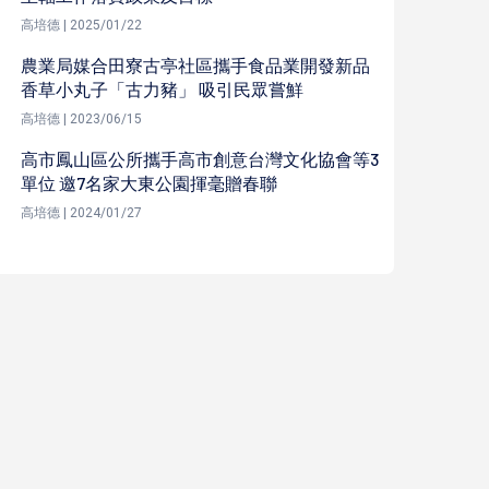
高培德 | 2025/01/22
農業局媒合田寮古亭社區攜手食品業開發新品
香草小丸子「古力豬」 吸引民眾嘗鮮
高培德 | 2023/06/15
高市鳳山區公所攜手高市創意台灣文化協會等3
單位 邀7名家大東公園揮毫贈春聯
高培德 | 2024/01/27