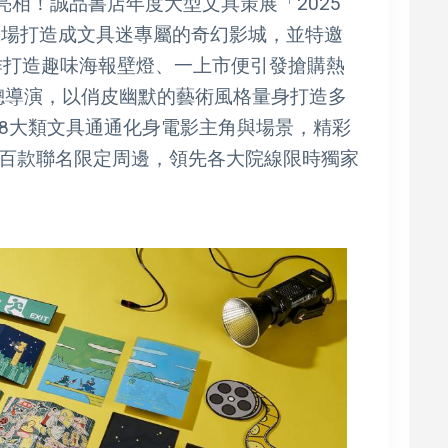
亮相！誠品書店年度大型文具策展「2025
驗場打造成文具迷專屬的奇幻影城，並特邀
K合作打造趣味海報壁燈、一上市便引發搶購熱
覺總導演，以俏皮幽默的藝術風格量身打造多
8大類文具通通化身電影主角與場景，精彩
百款聯名限定周邊，領先各大院線限時獨家