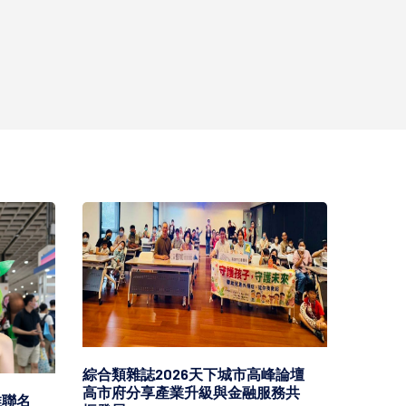
綜合類雜誌2026天下城市高峰論壇
高市府分享產業升級與金融服務共
推聯名
高市農