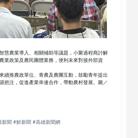
智慧農業導入、相關補助等議題，小聚過程商討解
農業政策及農民團體業務，便利未來對接外部資
來續推農政單位、青農及農團互動，鼓勵青年提出
源挹注，促進產業串連合作，帶動農村發展。圖／
雄新聞 #鮮新聞 #高雄新聞網