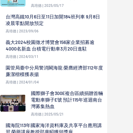
高培德 | 2025/05/17
台灣高鐵10月6日至11日加開184班列車 9月8日
凌晨零點開放預定
高培德 | 2023/09/06
義大2024校園徵才博覽會156家企業招募逾
4000名新血 台積電行動車3月20日進駐
高培德 | 2024/03/11
園管局臺中分局警消闕海龍 榮膺經濟部112年度
廉潔楷模獲表揚
高培德 | 2024/01/04
國際獅子會300E複合區續捐贈首輛
電動車獅子E號 預計115年巡迴南台
灣募集熱血
高培德 | 2025/05/21
國海院113年國家海洋資料庫及共享平台應用講
習 榮譽講座教授邵廣昭獲頒獎座