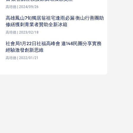
高培德 | 2024/09/26
高雄鳳山7旬獨居翁祖宅逢雨必漏 衡山行善團助
修繕獲刺青業者贊助全新冰箱
高培德 | 2023/02/18
社會局1月22日社福高峰會 邀146民團分享實務
經驗激發創新思維
高培德 | 2022/01/21