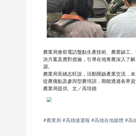
農業局會前電訪盤點生產技術、農業缺工、
決方案及應對措施，引導在地青農深入了解
源。
農業局長姚志旺說，活動開啟產業交流，未
從農痛點及參與型農培訓，期能透過各界資
農業局提供、文／高培德
#農業局 #高雄捷運報 #高雄在地媒體 #高