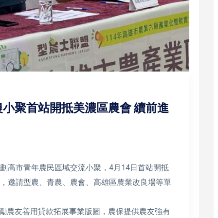
小聚首站開抵美濃區農會 續前進
劃高市青年農民區域交流小聚，4月14日首站開抵
場，邀請型農、青農、農會、高雄區農業改良場等單
勵農友善用貸款拓展事業版圖，農保提供農友強有