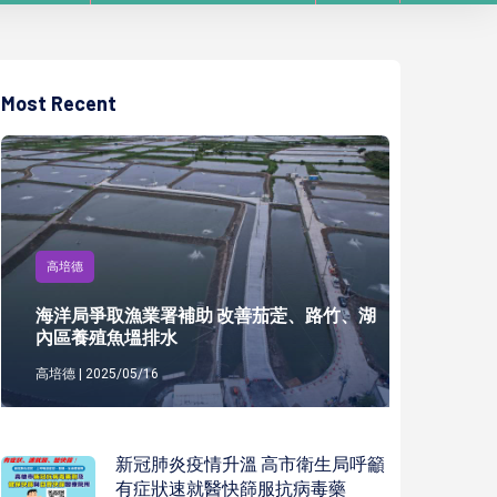
Most Recent
高培德
海洋局爭取漁業署補助 改善茄萣、路竹、湖
內區養殖魚塭排水
高培德 | 2025/05/16
新冠肺炎疫情升溫 高市衛生局呼籲
有症狀速就醫快篩服抗病毒藥