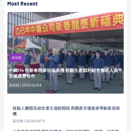
Most Recent
高培德
中鋼114 年新春開泰祈福典禮 祈願生產順利銷售暢旺人員平
安健康豐收年
高培德 | 2025/02/04
韓藝人團體高雄世運主場館開唱 商圈夜市優惠券帶動夜宿商
機
高培德 | 2024/04/15