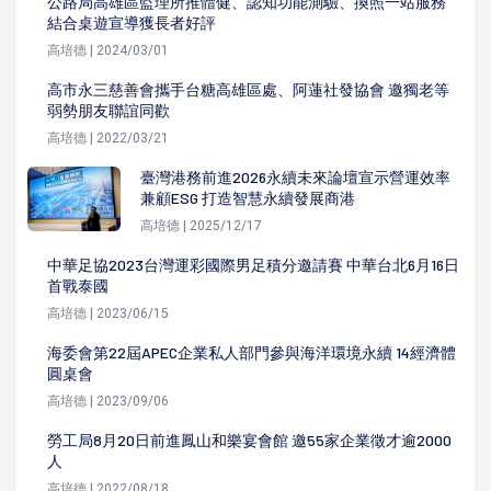
公路局高雄區監理所推體健、認知功能測驗、換照一站服務
結合桌遊宣導獲長者好評
高培德 | 2024/03/01
高市永三慈善會攜手台糖高雄區處、阿蓮社發協會 邀獨老等
弱勢朋友聯誼同歡
高培德 | 2022/03/21
臺灣港務前進2026永續未來論壇宣示營運效率
兼顧ESG 打造智慧永續發展商港
高培德 | 2025/12/17
中華足協2023台灣運彩國際男足積分邀請賽 中華台北6月16日
首戰泰國
高培德 | 2023/06/15
海委會第22屆APEC企業私人部門參與海洋環境永續 14經濟體
圓桌會
高培德 | 2023/09/06
勞工局8月20日前進鳳山和樂宴會館 邀55家企業徵才逾2000
人
高培德 | 2022/08/18