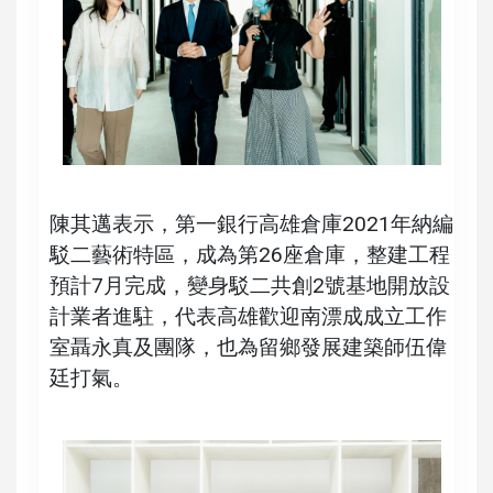
陳其邁表示，第一銀行高雄倉庫2021年納編
駁二藝術特區，成為第26座倉庫，整建工程
預計7月完成，變身駁二共創2號基地開放設
計業者進駐，代表高雄歡迎南漂成成立工作
室聶永真及團隊，也為留鄉發展建築師伍偉
廷打氣。