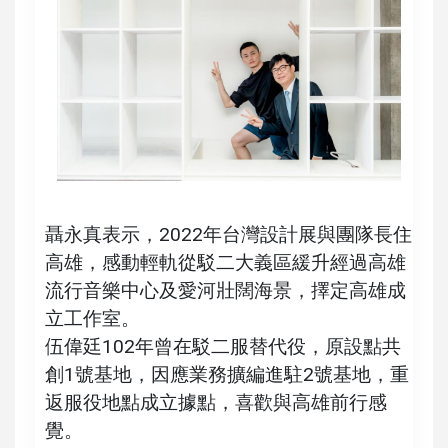
聶永真表示，2022年台灣設計展與團隊長住
高雄，感動輕軌從駁二大義區緩升經過高雄
流行音樂中心及愛河壯闊海景，擇定高雄成
立工作室。
伍偉廷102年曾在駁二服替代役，原設點共
創1號基地，因應業務擴編進駐2號基地，重
返服役地點成立據點，喜歡與高雄前行感
覺。