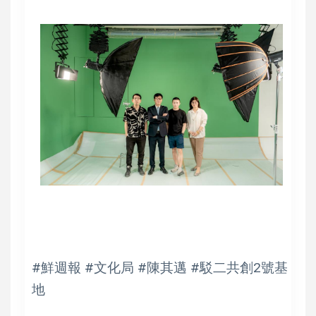
#鮮週報 #文化局 #陳其邁 #駁二共創2號基
地