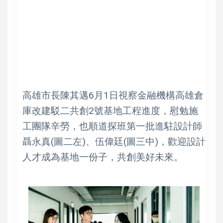
高雄市長陳其邁6月1日視察金融機構高雄倉
庫改建駁二共創2號基地工程進度，慰勉施
工團隊辛勞，也順道探班第一批進駐設計師
聶永真(圖二左)、伍偉廷(圖三中)，歡迎設計
人才成為基地一份子，共創美好未來。