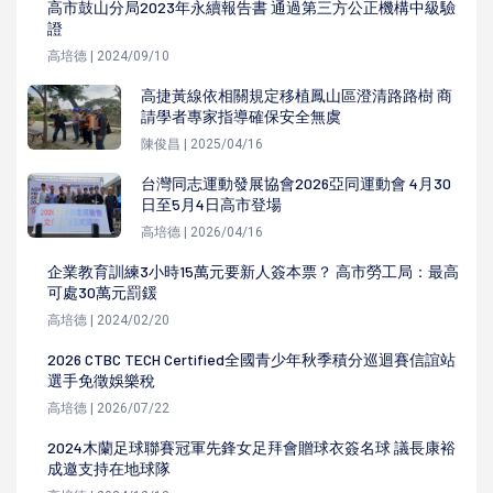
高市鼓山分局2023年永續報告書 通過第三方公正機構中級驗
證
高培德 | 2024/09/10
高捷黃線依相關規定移植鳳山區澄清路路樹 商
請學者專家指導確保安全無虞
陳俊昌 | 2025/04/16
台灣同志運動發展協會2026亞同運動會 4月30
日至5月4日高市登場
高培德 | 2026/04/16
企業教育訓練3小時15萬元要新人簽本票？ 高市勞工局：最高
可處30萬元罰鍰
高培德 | 2024/02/20
2026 CTBC TECH Certified全國青少年秋季積分巡迴賽信誼站
選手免徵娛樂稅
高培德 | 2026/07/22
2024木蘭足球聯賽冠軍先鋒女足拜會贈球衣簽名球 議長康裕
成邀支持在地球隊