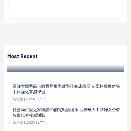
高培德
高市鼓山魚市場場內停業外部空間維持開放 經營管理業者優
化營運方針回應期待
Most Recent
高培德 | 2023/11/11
高師大攜手高市教育局推學數學計畫成果展 立委林岱樺建議
手作強化有感學習
高培德 | 2023/06/17
社會局仁愛之家獲贈90個電動護理床 世界華人工商婦女企管
協會代表收感謝狀
高培德 | 2023/12/11