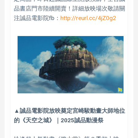
品書店門市陸續開賣！詳細放映場次敬請關
注誠品電影院fb：
http://reurl.cc/4jZ0g2
▲誠品電影院放映奠定宮崎駿動畫大師地位
的《天空之城》｜2025誠品動漫祭