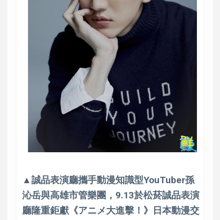
▲誠品表演廳攜手動漫知識型YouTuber孫
沁岳與高雄市管樂團，9.13於松菸誠品表演
廳隆重鉅獻《アニメ大進擊！》日本動漫交