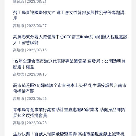
陳遍綠 | 2023/08/21
勞工局喜迎國際婦女節 邀工會女性幹部參與性別平等專題講
座
高培德 | 2022/03/07
高屏澎東分署人資發展中心CEO講堂iKala共同創辦人程世嘉談
人工智慧賦能
高培德 | 2022/07/15
112年全運會高市游泳代表隊專業遭質疑 運發局：公開透明兼
顧選手權益
高培德 | 2023/08/15
高市茄萣區7旬婦確診全市首例本土染登 衛生局疫調與台南市
傳播鏈有關
高培德 | 2023/06/26
青年局青創事業行銷補助計畫嘉惠逾80家業者 助健身品牌拓
展知名度招攬會員
高培德 | 2022/03/28
生辰快樂！百歲人瑞陳飛爺爺嵩壽 高雄市榮服處獻上誠摯祝