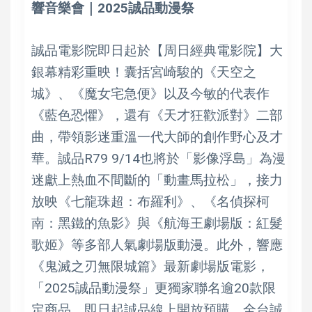
響音樂會｜2025誠品動漫祭
誠品電影院即日起於【周日經典電影院】大
銀幕精彩重映！囊括宮崎駿的《天空之
城》、《魔女宅急便》以及今敏的代表作
《藍色恐懼》，還有《天才狂歡派對》二部
曲，帶領影迷重溫一代大師的創作野心及才
華。誠品R79 9/14也將於「影像浮島」為漫
迷獻上熱血不間斷的「動畫馬拉松」，接力
放映《七龍珠超：布羅利》、《名偵探柯
南：黑鐵的魚影》與《航海王劇場版：紅髮
歌姬》等多部人氣劇場版動漫。此外，響應
《鬼滅之刃無限城篇》最新劇場版電影，
「2025誠品動漫祭」更獨家聯名逾20款限
定商品，即日起誠品線上開放預購，全台誠