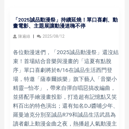
「2025誠品動漫祭」持續延燒！單口喜劇、動
畫電影、主題展讓動漫迷嗨不停
陳遍綠
2025/08/12
各位動漫迷們，「2025誠品動漫祭」還沒結
束！首場結合音樂與漫畫的「這夏有點脫
序」單口喜劇將於8/16在誠品生活西門登
場，特邀「薩泰爾娛樂」旗下藝人「音樂小
精靈—怡岑」，帶來自彈自唱惡搞改編曲，
並搭配手繪漫畫投影，打造超有記憶點又笑
料百出的特色演出；還有知名DJ醬哺少年、
羅曼迪克分別至誠品R79和誠品生活武昌為
讀者獻上動漫金曲之夜，熱播超人氣動漫主