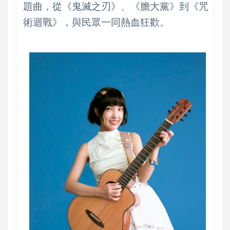
題曲，從《鬼滅之刃》、《膽大黨》到《咒
術迴戰》，與民眾一同熱血狂歡。