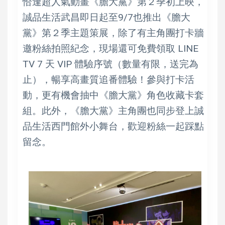
恰逢超人氣動畫《膽大黨》第２季初上映，
誠品生活武昌即日起至9/7也推出《膽大
黨》第２季主題策展，除了有主角團打卡牆
邀粉絲拍照紀念，現場還可免費領取 LINE
TV 7 天 VIP 體驗序號（數量有限，送完為
止），暢享高畫質追番體驗！參與打卡活
動，更有機會抽中《膽大黨》角色收藏卡套
組。此外，《膽大黨》主角團也同步登上誠
品生活西門館外小舞台，歡迎粉絲一起踩點
留念。