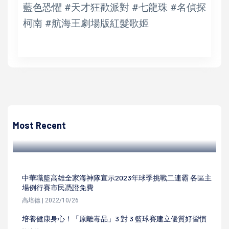
藍色恐懼 #天才狂歡派對 #七龍珠 #名偵探
柯南 #航海王劇場版紅髮歌姬
高培德
財政部貨棧貨櫃集散站專責人員、海關指定業者 每年應在職
進修講習滿8小時
Most Recent
高培德 | 2023/11/28
中華職籃高雄全家海神隊宣示2023年球季挑戰二連霸 各區主
場例行賽市民憑證免費
高培德 | 2022/10/26
培養健康身心！「原離毒品」3 對 3 籃球賽建立優質好習慣