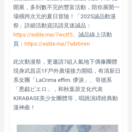
開展，多到數不完的豐富活動，陪你展開一
場橫跨次元的夏日冒險！「2025誠品動漫
祭」詳細活動資訊請見迷誠品：
https://eslite.me/7wctf5
、誠品線上活動
頁：
https://eslite.me/7wb6mm
此次動漫祭，更邀請7組人氣地下偶像團體
現身武昌店1F戶外廣場接力開唱，有清新日
系女團「LaCrima effim. 儚淚」、哥德系
「悪戯ピエロ」，和秋葉原文化代表
KIRABASE美少女團體等，唱跳演繹經典動
漫神曲！