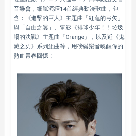
音樂會，細膩演繹14首經典動漫歌曲，包
含：《進擊的巨人》主題曲「紅蓮的弓矢」
與「自由之翼」、電影《排球少年！！垃圾
場的決戰》主題曲「Orange」，以及近《鬼
滅之刃》系列組曲等，用磅礴樂音喚醒你的
熱血青春回憶！