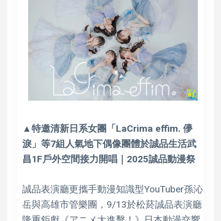
▲特邀清新日系女團「LaCrima effim. 儚
淚」等7組人氣地下偶像團體於誠品生活武
昌1F戶外空間接力開唱｜2025誠品動漫祭
誠品表演廳更攜手動漫知識型YouTuber孫沁
岳與高雄市管樂團，9/13於松菸誠品表演廳
隆重鉅獻《アニメ大進擊！》日本動漫交響