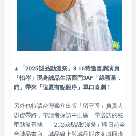
▲「2025誠品動漫祭」8.16特邀喜劇演員
「怡岑」現身誠品生活西門3AF「綠蓋茶．
館」帶來「這夏有點脫序」單口喜劇！
另外也特請台灣獨立出版「留守番」負責人
思蜜帶路，帶讀者探訪中山區一帶必訪的秘
密動漫基地。「2025誠品動漫祭」即日起全
台誠品書店、誠品線上與誠品蝦皮商城同步