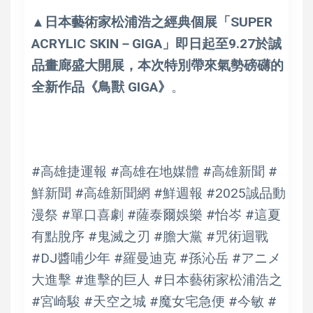
▲日本藝術家松浦浩之經典個展「SUPER
ACRYLIC SKIN－GIGA」即日起至9.27於誠
品畫廊盛大開展，本次特別帶來氣勢磅礴的
全新作品《鳥獸 GIGA》
。
#高雄捷運報 #高雄在地媒體 #高雄新聞 #
鮮新聞 #高雄新聞網 #鮮週報 #2025誠品動
漫祭 #單口喜劇 #薩泰爾娛樂 #怡岑 #這夏
有點脫序 #鬼滅之刃 #膽大黨 #咒術迴戰
#DJ醬哺少年 #羅曼迪克 #孫沁岳 #アニメ
大進擊 #進擊的巨人 #日本藝術家松浦浩之
#宮崎駿 #天空之城 #魔女宅急便 #今敏 #