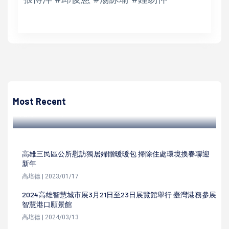
高培德
社會局新設3臨托服務據點累計15處 半數結合親子館減輕育
兒家庭負擔
Most Recent
高培德 | 2023/10/13
高雄三民區公所慰訪獨居婦贈暖暖包 掃除住處環境換春聯迎
新年
高培德 | 2023/01/17
2024高雄智慧城市展3月21日至23日展覽館舉行 臺灣港務參展
智慧港口願景館
高培德 | 2024/03/13