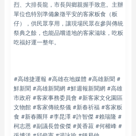
烈、大排長龍，市長與鄉親握手致意。主辦
單位也特別準備象徵平安的客家粄食（粄
仔），供民眾享用，讓現場民眾在參與傳統
祭典之餘，也能品嚐道地的客家滋味，吃粄
吃福好運一整年。
#高雄捷運報 #高雄在地媒體 #高雄新聞 #
鮮新聞 #高雄新聞網 #鮮週報新聞網 #高雄
市政府 #客家事務委員會 #新客家文化園區
文物館 #客家傳統祭儀 #新春祈福 #客家粄
食 #新春團拜 #李昆澤 #許智傑 #賴瑞隆 #
柯志恩 #副議長曾俊傑 #黃香菽 #何權峰 #
張博洋 #邱俊憲 #湯詠瑜 #鍾易仲