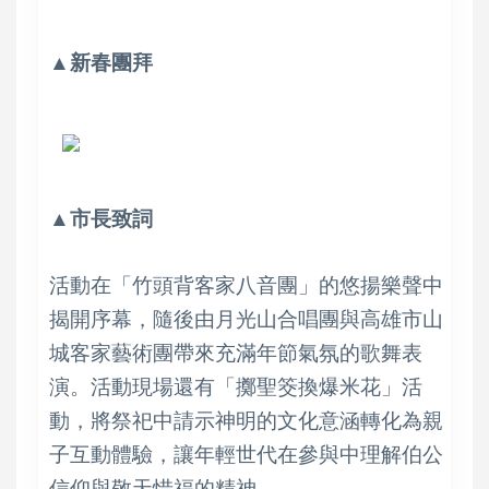
▲新春團拜
▲市長致詞
活動在「竹頭背客家八音團」的悠揚樂聲中
揭開序幕，隨後由月光山合唱團與高雄市山
城客家藝術團帶來充滿年節氣氛的歌舞表
演。活動現場還有「擲聖筊換爆米花」活
動，將祭祀中請示神明的文化意涵轉化為親
子互動體驗，讓年輕世代在參與中理解伯公
信仰與敬天惜福的精神。