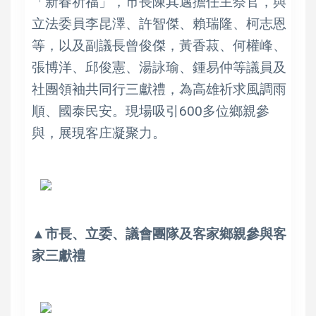
「新春祈福」，市長陳其邁擔任主祭官，與
立法委員李昆澤、許智傑、賴瑞隆、柯志恩
等，以及副議長曾俊傑，黃香菽、何權峰、
張博洋、邱俊憲、湯詠瑜、鍾易仲等議員及
社團領袖共同行三獻禮，為高雄祈求風調雨
順、國泰民安。現場吸引600多位鄉親參
與，展現客庄凝聚力。
▲市長、立委、議會團隊及客家鄉親參與客
家三獻禮