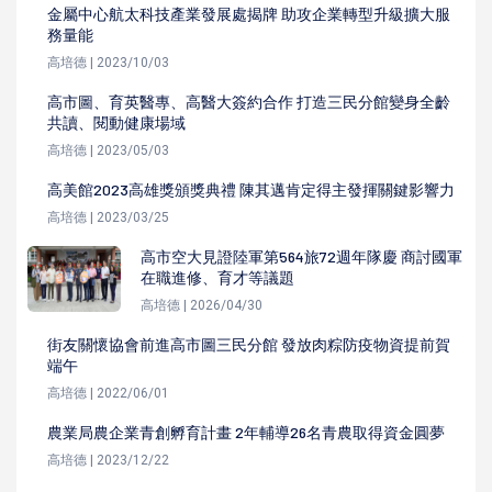
金屬中心航太科技產業發展處揭牌 助攻企業轉型升級擴大服
務量能
高培德 | 2023/10/03
高市圖、育英醫專、高醫大簽約合作 打造三民分館變身全齡
共讀、閱動健康場域
高培德 | 2023/05/03
高美館2023高雄獎頒獎典禮 陳其邁肯定得主發揮關鍵影響力
高培德 | 2023/03/25
高市空大見證陸軍第564旅72週年隊慶 商討國軍
在職進修、育才等議題
高培德 | 2026/04/30
街友關懷協會前進高市圖三民分館 發放肉粽防疫物資提前賀
端午
高培德 | 2022/06/01
農業局農企業青創孵育計畫 2年輔導26名青農取得資金圓夢
高培德 | 2023/12/22