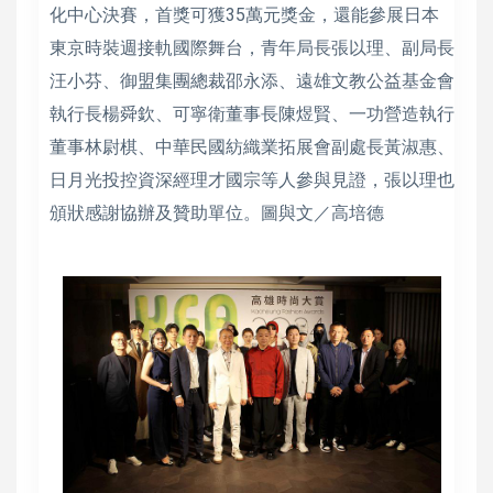
化中心決賽，首獎可獲35萬元獎金，還能參展日本
東京時裝週接軌國際舞台，青年局長張以理、副局長
汪小芬、御盟集團總裁邵永添、遠雄文教公益基金會
執行長楊舜欽、可寧衛董事長陳煜賢、一功營造執行
董事林尉棋、中華民國紡織業拓展會副處長黃淑惠、
日月光投控資深經理才國宗等人參與見證，張以理也
頒狀感謝協辦及贊助單位。圖與文／高培德