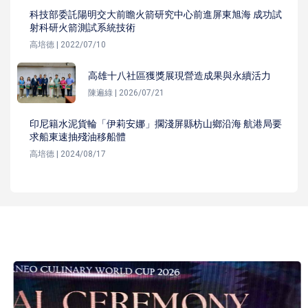
科技部委託陽明交大前瞻火箭研究中心前進屏東旭海 成功試
射科研火箭測試系統技術
高培德 | 2022/07/10
高雄十八社區獲獎展現營造成果與永續活力
陳遍綠 | 2026/07/21
印尼籍水泥貨輪「伊莉安娜」擱淺屏縣枋山鄉沿海 航港局要
求船東速抽殘油移船體
高培德 | 2024/08/17