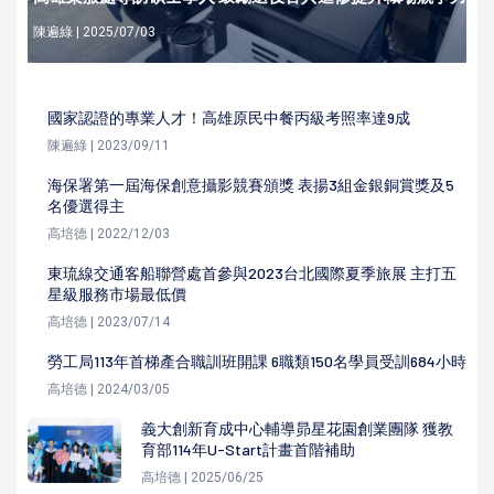
陳遍綠 | 2025/07/03
國家認證的專業人才！高雄原民中餐丙級考照率達9成
陳遍綠 | 2023/09/11
海保署第一屆海保創意攝影競賽頒獎 表揚3組金銀銅賞獎及5
名優選得主
高培德 | 2022/12/03
東琉線交通客船聯營處首參與2023台北國際夏季旅展 主打五
星級服務市場最低價
高培德 | 2023/07/14
勞工局113年首梯產合職訓班開課 6職類150名學員受訓684小時
高培德 | 2024/03/05
義大創新育成中心輔導昴星花園創業團隊 獲教
育部114年U-Start計畫首階補助
高培德 | 2025/06/25