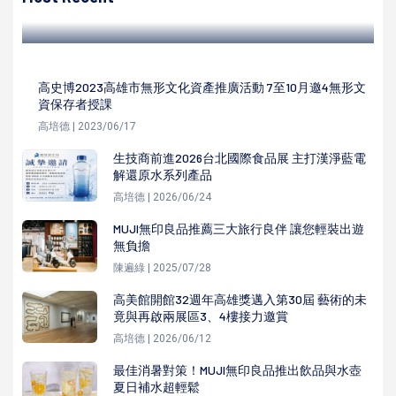
高培德 | 2022/05/21
高史博2023高雄市無形文化資產推廣活動 7至10月邀4無形文
資保存者授課
高培德 | 2023/06/17
生技商前進2026台北國際食品展 主打漢淨藍電
解還原水系列產品
高培德 | 2026/06/24
MUJI無印良品推薦三大旅行良伴 讓您輕裝出遊
無負擔
陳遍綠 | 2025/07/28
高美館開館32週年高雄獎邁入第30屆 藝術的未
竟與再啟兩展區3、4樓接力邀賞
高培德 | 2026/06/12
最佳消暑對策！MUJI無印良品推出飲品與水壺
夏日補水超輕鬆