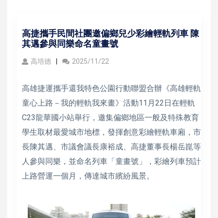
高捷攜手民間社團邀偏鄉兒少彩繪輕軌列車 陳
其邁參與同樂命名童畫號
高培德
2025/11/22
高雄捷運攜手還我特色公園行動聯盟合辦《高雄輕軌
童心上路－我的輕軌我來畫》活動11月22日在輕軌
C23龍華國小站舉行，邀集偏鄉地區一般及特殊教育
學生取材最愛城市地標，發揮創意彩繪輕軌車廂，市
長陳其邁、市議會議長康裕成、高捷董事長楊岳崑等
人參與同樂，並命名列車「童畫號」，彩繪列車預計
上路營運一個月，傳達城市繽紛風景。