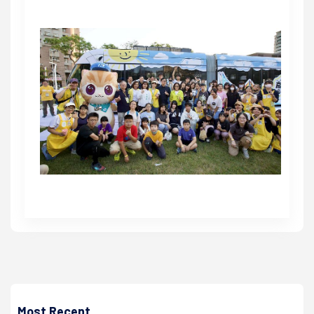
高培德
2022年大樹鳳荔節5月28日登場 陳其邁直播行銷邀網友預
定享折扣
Most Recent