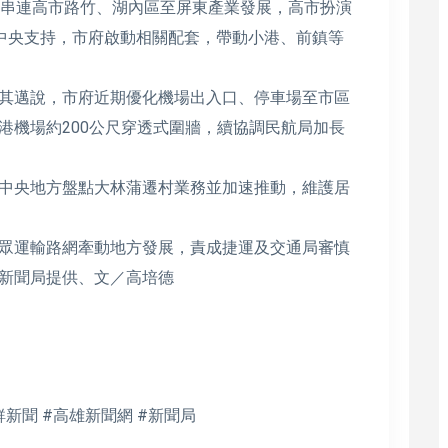
區串連高市路竹、湖內區至屏東產業發展，高市扮演
中央支持，市府啟動相關配套，帶動小港、前鎮等
其邁說，市府近期優化機場出入口、停車場至市區
港機場約200公尺穿透式圍牆，續協調民航局加長
中央地方盤點大林蒲遷村業務並加速推動，維護居
眾運輸路網牽動地方發展，責成捷運及交通局審慎
新聞局提供、文／高培德
鮮新聞 #高雄新聞網 #新聞局