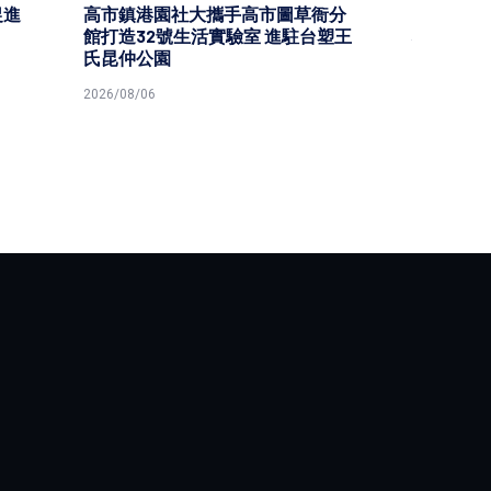
衙分
高雄郵局邀美濃憨兒窯庇護員工 手
知名電台
台塑王
寫明信片感恩父親家人師長提前賀
都好聲
節
音魅力
2026/08/06
2026/08/