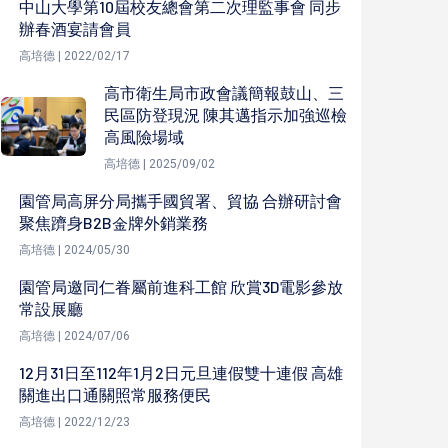
中山大學第10屆校友總會第二次理監事會 同步
辦春酒宴請會員
高培德 | 2022/02/17
高市衛生局市政會議簡報鼓山、三
民區防登現況 陳其邁指示加強巡檢
高風險場域
高培德 | 2025/09/02
園管局高屏分局攜手國貿署、貿協 合辦研討會
聚焦躋身B2B金牌外銷業務
高培德 | 2024/05/30
園管局邀同仁眷屬前進科工館 欣賞3D電影參放
常設展廳
高培德 | 2024/07/06
12月31日至112年1月2日元旦連假雙十連假 高雄
關進出口通關照常服務便民
高培德 | 2022/12/23