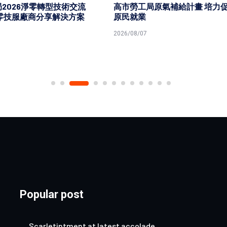
局原氣補給計畫 培力促進
高市鎮港園社大攜手高市圖草
業
館打造32號生活實驗室 進駐
氏昆仲公園
7
2026/08/06
Popular post
Scarletintment at latest accolade