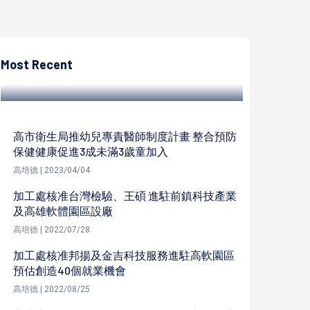
高培德
青年局攜手高科大輔導食品生技業萃取魚鱗
膠原蛋白 結合萬壽菊創新開發冰淇淋
Most Recent
高培德 | 2022/12/20
高市衛生局推幼兒專責醫師制度計畫 整合預防
保健健康促進3成未滿3歲童加入
高培德 | 2023/04/04
加工處核准台灣檢驗、王碩 進駐前鎮科技產業
及高雄軟體園區設廠
高培德 | 2022/07/28
加工處核准邦揚及金吉科技服務進駐高軟園區
預估創造40個就業機會
高培德 | 2022/08/25