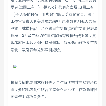
驗，受到浮羽市長權藤英樹(圖一右一)、商工會會長
堤豊仁(圖二左一)、觀光公社代表久次辰巳(圖二右
一)等人熱情接待，並與台浮緣日委員會會員、黑子
工作室負責人真美達成共識9月東高雄青創職人跨海
設攤，林楷軒說，台浮緣日市集扮演兩市文化與經濟
橋樑，5月駁二藝術特區初試啼聲獲得熱烈迴響，實
地考察日本地方創生指標個案，觀摩藉由施政及空間
活化，吸引青年返鄉深耕經驗。
權藤英樹也陪同林楷軒等人走訪筑後吉井白璧散步街
區，介紹地方創生結合老屋保存及活化，作為高雄推
動青年返鄉政策參考。