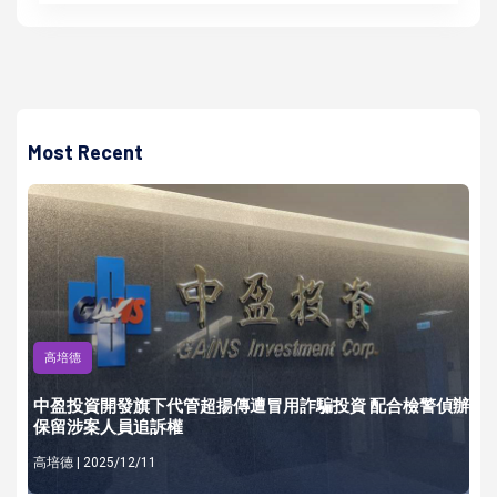
Most Recent
高培德
中盈投資開發旗下代管超揚傳遭冒用詐騙投資 配合檢警偵辦
保留涉案人員追訴權
高培德 | 2025/12/11