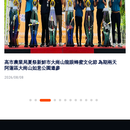
高市農業局夏祭新鮮市大崗山龍眼蜂蜜文化節 為期兩天
阿蓮區大崗山如意公園邀參
2026/08/08