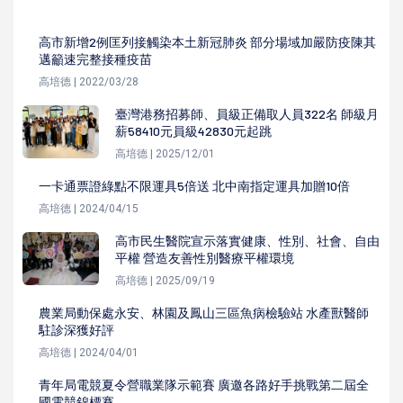
高市新增2例匡列接觸染本土新冠肺炎 部分場域加嚴防疫陳其
邁籲速完整接種疫苗
高培德 | 2022/03/28
臺灣港務招募師、員級正備取人員322名 師級月
薪58410元員級42830元起跳
高培德 | 2025/12/01
一卡通票證綠點不限運具5倍送 北中南指定運具加贈10倍
高培德 | 2024/04/15
高市民生醫院宣示落實健康、性別、社會、自由
平權 營造友善性別醫療平權環境
高培德 | 2025/09/19
農業局動保處永安、林園及鳳山三區魚病檢驗站 水產獸醫師
駐診深獲好評
高培德 | 2024/04/01
青年局電競夏令營職業隊示範賽 廣邀各路好手挑戰第二屆全
國電競錦標賽