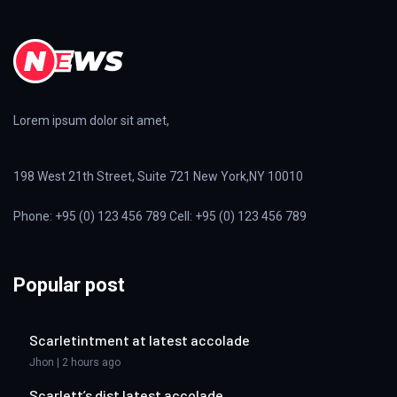
Lorem ipsum dolor sit amet,
198 West 21th Street, Suite 721 New York,NY 10010
Phone: +95 (0) 123 456 789 Cell: +95 (0) 123 456 789
Popular post
Scarletintment at latest accolade
Jhon | 2 hours ago
Scarlett’s dist latest accolade