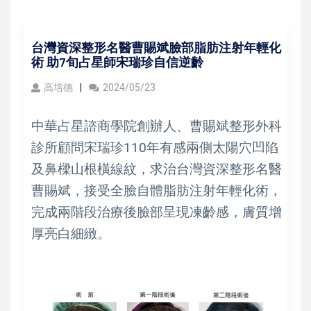
台灣資深整形名醫曹賜斌臉部脂肪注射年輕化
術 助7旬占星師宋瑞珍自信逆齡
高培德
2024/05/23
中華占星諮商學院創辦人、曹賜斌整形外科
診所顧問宋瑞珍110年有感兩側太陽穴凹陷
及鼻樑山根橫線紋，求治台灣資深整形名醫
曹賜斌，接受全臉自體脂肪注射年輕化術，
完成兩階段治療後臉部呈現凍齡感，膚質增
厚亮白細緻。