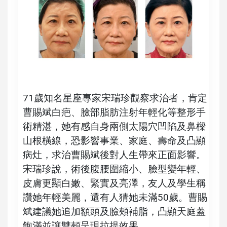
71歲知名星座專家宋瑞珍觀察求治者，肯定
曹賜斌白疤、臉部脂肪注射年輕化等整形手
術精湛，她有感自身兩側太陽穴凹陷及鼻樑
山根橫線，恐影響事業、家庭、壽命及凸顯
病灶，求治曹賜斌後對人生帶來正面影響。
宋瑞珍說，術後腹腰圍縮小、臉型變年輕、
皮膚更顯白嫩、緊實及亮澤，友人及學生稱
讚她年輕美麗，還有人猜她未滿50歲。曹賜
斌建議她追加額頭及臉頰補脂，凸顯天庭蓋
飽滿並讓雙頰呈現拉提效果。