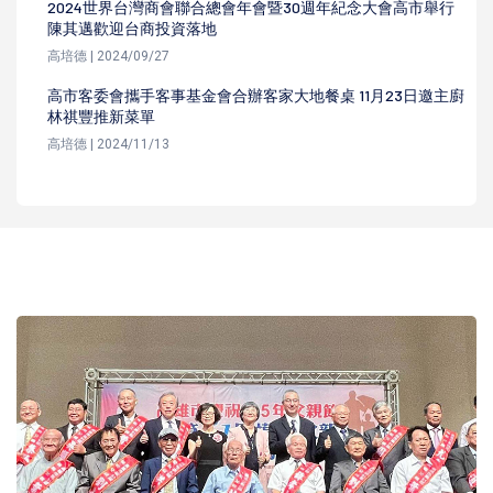
2024世界台灣商會聯合總會年會暨30週年紀念大會高市舉行
陳其邁歡迎台商投資落地
高培德 | 2024/09/27
高市客委會攜手客事基金會合辦客家大地餐桌 11月23日邀主廚
林祺豐推新菜單
高培德 | 2024/11/13