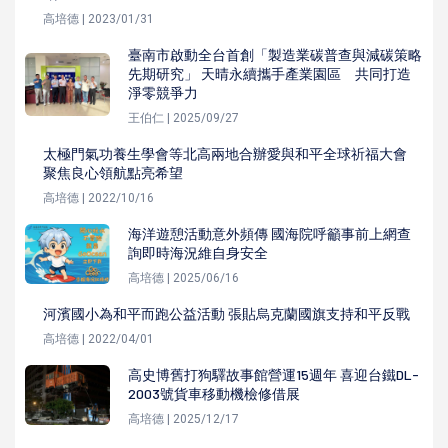
高培德 | 2023/01/31
臺南市啟動全台首創「製造業碳普查與減碳策略
先期研究」 天晴永續攜手產業園區 共同打造
淨零競爭力
王伯仁 | 2025/09/27
太極門氣功養生學會等北高兩地合辦愛與和平全球祈福大會
聚焦良心領航點亮希望
高培德 | 2022/10/16
海洋遊憩活動意外頻傳 國海院呼籲事前上網查
詢即時海況維自身安全
高培德 | 2025/06/16
河濱國小為和平而跑公益活動 張貼烏克蘭國旗支持和平反戰
高培德 | 2022/04/01
高史博舊打狗驛故事館營運15週年 喜迎台鐵DL-
2003號貨車移動機檢修借展
高培德 | 2025/12/17