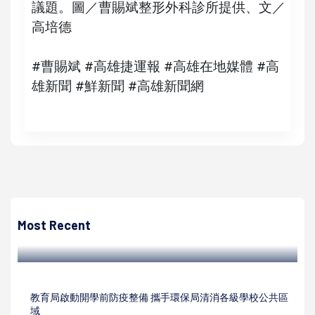
議題。圖／曹賜斌整形外科診所提供、文／
高培德
#曹賜斌 #高雄捷運報 #高雄在地媒體 #高
雄新聞 #鮮新聞 #高雄新聞網
高培德
311東日本大地震屆滿11週年 愛河點亮智慧燈光傳達台日友
好情誼
Most Recent
高培德 | 2022/03/12
教育局啟動開學前防疫整備 攜手環保局清消各級學校公共區
域