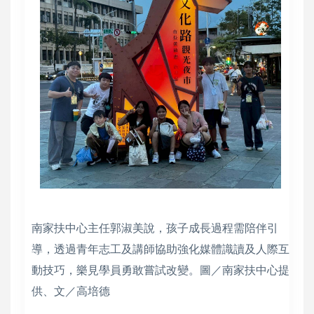
南家扶中心主任郭淑美說，孩子成長過程需陪伴引
導，透過青年志工及講師協助強化媒體識讀及人際互
動技巧，樂見學員勇敢嘗試改變。圖／南家扶中心提
供、文／高培德