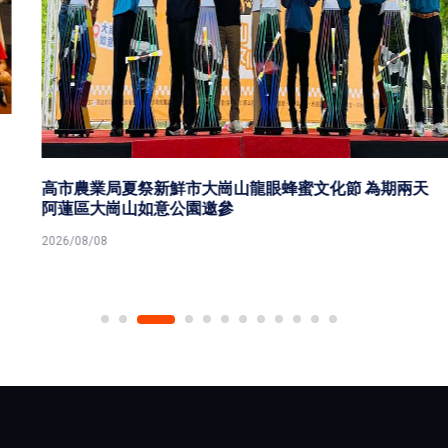
高市農業局夏祭新鮮市大崗山龍眼蜂蜜文化節 為期兩天
阿蓮區大崗山如意公園邀參
2026/08/08