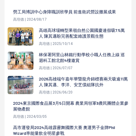
勞工局博訓中心身障職訓班學員 前進衛武營設攤展成果
高培德 | 2024/08/17
高雄高球場轉型果嶺自然公園國慶連假吸7.5萬
人 陳其邁盼完善配套維護景觀生態
高培德 | 2025/10/14
林保署阿里山林鐵行動學校小職人任務上線 巡
迴科工館北館4樓邀賞
高培德 | 2026/07/07
2026高雄端午嘉年華暨龍舟錦標賽兩天吸逾11萬
人 陳其邁、李洋、安芝儇組隊抗外
高培德 | 2026/06/20
2024東京國際食品展3月5日開幕 農業局領軍9農民團體企業參
展物產館
高培德 | 2024/03/05
高市運發局2024高雄霹靂舞國際大賽 奧運男子金牌Phil
Wizard率能量飲全明星參戰