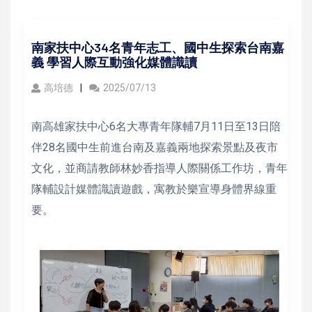
南家扶中心34名青年志工、國中生探索台南嘉
義 學習人際互動強化媒體識讀
高培德
2025/07/13
南高雄家扶中心6名大專青年隊輔7月11日至13日陪
伴28名國中生前進台南及嘉義兩地探索景點及夜市
文化，並商請教師林妙香指導人際關係工作坊，青年
隊輔設計媒體識讀遊戲，寓教於樂宣導身體界線重
要。