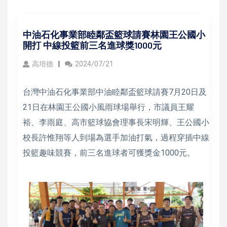
中油石化事業部睦鄰盃籃球請賽林園王公國小
開打 中線投籃前三名進球獎1000元
高培德
2024/07/21
台灣中油石化事業部中油睦鄰盃籃球請賽7月20日及
21日在林園王公國小風雨球場舉行，市議員王耀
裕、李雨庭、高市籃球協會理事長宋明輝、王公國小
校長許惟翔等人到場為選手加油打氣，過程穿插中線
投籃趣味競賽，前三名進球者可獲獎金1000元。