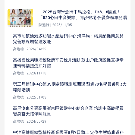
「2025台灣米倉田中馬拉松」11/8、9開跑！
「520心田中音樂節」同步登場 任賢齊領軍開唱
陳遍綠 | 2025/11/05
高市前鎮漁港多功能水產運銷中心 海洋局：續廣納攤商意見
完善動線增營運效能
高培德 | 2026/04/29
高雄國稅局鹽埕稽徵所平安稅月活動 鼓山戶政所設攤宣導幸
運轉轉樂扭蛋抽好禮
高培德 | 2023/11/18
勞工局博訓中心第35期身障職訓班開課 甄選79名學員參與3大
職類培訓
高培德 | 2022/01/03
高屏澎東分署高屏澎東區銀髮中心結合企業 培訓中高齡學員
變身聊天陪伴照服員
高培德 | 2024/05/29
中油高煉廠轉型楠梓產業園區8月7日動土 定位生態綠廊道科