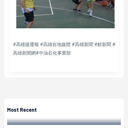
#高雄捷運報 #高雄在地媒體 #高雄新聞 #鮮新聞 #
高雄新聞網#中油石化事業部
高培德
青年局2023高雄時尚大賞決戰高流礁群堤岸 結合6大百貨推
好康優惠
Most Recent
高培德 | 2023/12/06