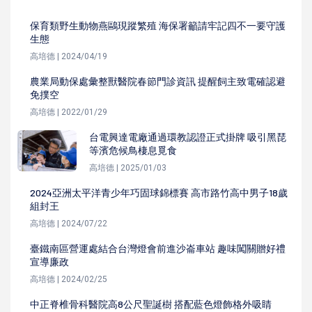
保育類野生動物燕鷗現蹤繁殖 海保署籲請牢記四不一要守護
生態
高培德 | 2024/04/19
農業局動保處彙整獸醫院春節門診資訊 提醒飼主致電確認避
免撲空
高培德 | 2022/01/29
台電興達電廠通過環教認證正式掛牌 吸引黑琵
等濱危候鳥棲息覓食
高培德 | 2025/01/03
2024亞洲太平洋青少年巧固球錦標賽 高市路竹高中男子18歲
組封王
高培德 | 2024/07/22
臺鐵南區營運處結合台灣燈會前進沙崙車站 趣味闖關贈好禮
宣導廉政
高培德 | 2024/02/25
中正脊椎骨科醫院高8公尺聖誕樹 搭配藍色燈飾格外吸睛