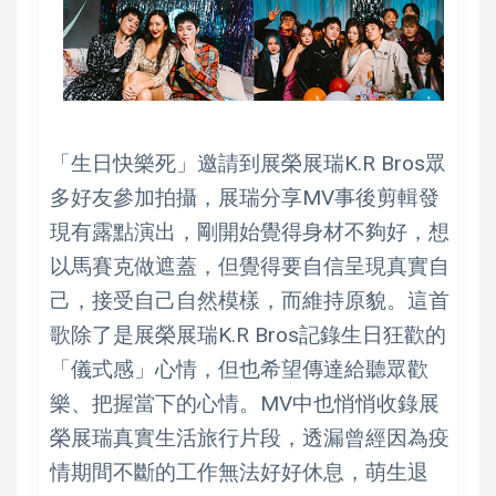
「生日快樂死」邀請到展榮展瑞K.R Bros眾
多好友參加拍攝，展瑞分享MV事後剪輯發
現有露點演出，剛開始覺得身材不夠好，想
以馬賽克做遮蓋，但覺得要自信呈現真實自
己，接受自己自然模樣，而維持原貌。這首
歌除了是展榮展瑞K.R Bros記錄生日狂歡的
「儀式感」心情，但也希望傳達給聽眾歡
樂、把握當下的心情。MV中也悄悄收錄展
榮展瑞真實生活旅行片段，透漏曾經因為疫
情期間不斷的工作無法好好休息，萌生退