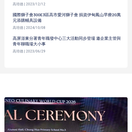
高培德 | 2023/12/12
國際獅子會300E3區高市愛河獅子會 捐資伊甸鳳山早療20萬
元添購輔具設備
高培德 | 2024/10/08
高屏澎東分署青年職發中心三大活動同步登場 邀企業主管與
青年聊職場大小事
高培德 | 2023/06/29