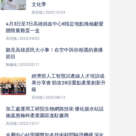
文化季
高培德 | 2025/10/03
4月3日至7日高雄捐血中心6指定地點挽袖獻愛
贈限量雞蛋一盒
高培德 | 2023/04/02
聽見高雄原民大小事！在空中與你相遇的廣播
節目
陳遍綠 | 2023/02/11
經濟部人工智慧試產線人才培訓成
果分享會 助攻29項重點產業創新升
級
高培德 | 2025/08/12
加工處運用工研院生物網路技術 優化揚水站設
施嘉惠楠梓產業園區進駐廠商
高培德 | 2022/10/11
金屬中心結盟國際知名技術顧問驗證機構 深化