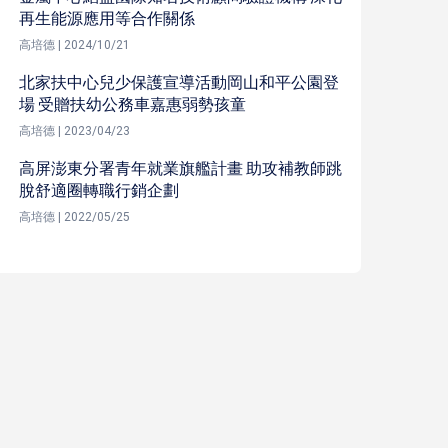
再生能源應用等合作關係
高培德 | 2024/10/21
北家扶中心兒少保護宣導活動岡山和平公園登
場 受贈扶幼公務車嘉惠弱勢孩童
高培德 | 2023/04/23
高屏澎東分署青年就業旗艦計畫 助攻補教師跳
脫舒適圈轉職行銷企劃
高培德 | 2022/05/25