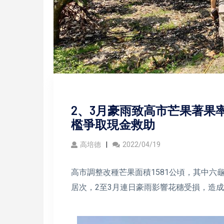
2、3月豪雨致高市芒果著果
檻爭取現金救助
高培德
2022/04/19
高市調整改種芒果面積1581公頃，其中六龜
居次，2至3月連日豪雨影響花穗受損，造