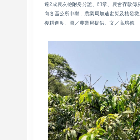
達2成農友檢附身分證、印章、農會存款簿
向各區公所申辦，農業局加速勘災及核發救
復耕進度。圖／農業局提供、文／高培德