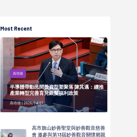
Most Recent
高培德
半導體帶動民間投資型塑聚落 陳其邁：續推
產業轉型完善育兒銀髮福利政策
高培德 | 2026/04/01
高市旗山妙善聖堂與妙善觀音慈善
會 邀參與第13屆妙善觀音關懷鄉親