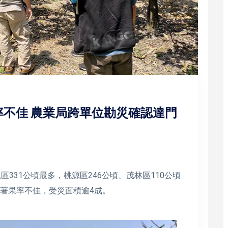
率不佳 農業局跨單位勘災確認達門
區331公頃最多，桃源區246公頃、茂林區110公頃
成著果率不佳，受災面積逾4成。