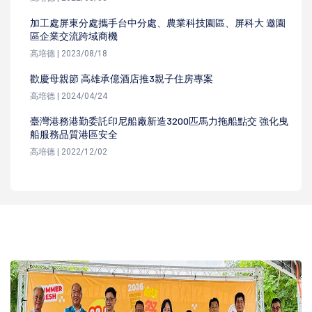
加工處屏東分處攜手台中分處、農業科技園區、屏科大 邀園
區企業交流跨域商機
高培德 | 2023/08/18
歡慶母親節 高雄承億酒店推3親子住房專案
高培德 | 2024/04/24
臺灣港務港勤委託印尼船廠新造3200匹馬力拖船點交 強化曳
船服務品質港區安全
高培德 | 2022/12/02