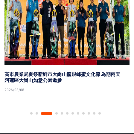
高市農業局夏祭新鮮市大崗山龍眼蜂蜜文化節 為期兩天
阿蓮區大崗山如意公園邀參
2026/08/08