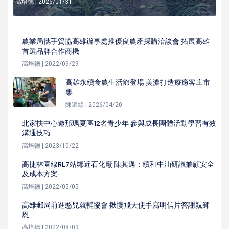
高培德 | 2026/01/31
農業局攜手貿協高雄辦事處推優良農產採購洽談會 拓展高雄
首選品牌合作商機
高培德 | 2022/09/29
高雄永續食農生活節登場 美濃打造療癒客庄市
集
陳遍綠 | 2026/04/20
北家扶中心邀那瑪夏區12名青少年 參與成長團體活動學習有效
溝通技巧
高培德 | 2023/10/22
高捷林園線RL7站鄰近石化廠 陳其邁：續和中油研議兼顧安全
及成本方案
高培德 | 2022/05/05
高雄郵局前進憨兒就輔協會 揪慢飛天使手寫明信片答謝親師
恩
高培德 | 2022/08/03