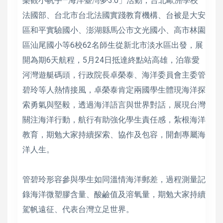
樂觀小帆手—海洋臺灣夢3.0」活動，台北歐洲學校
法國部、台北市台北法國實踐教育機構、台被是大安
區和平實驗國小、澎湖縣馬公市文光國小、高市林園
區汕尾國小等6校62名師生從新北市淡水區出發，展
開為期6天航程，5月24日抵達終點站高雄，泊靠愛
河灣遊艇碼頭，行政院長卓榮泰、海洋委員會主委管
碧玲等人熱情接風，卓榮泰肯定兩國學生體現海洋探
索勇氣與堅毅，透過海洋語言與世界對話，展現台灣
關注海洋行動，航行有助強化學生責任感，紮根海洋
教育，期勉大家持續探索、協作及包容，開創專屬海
洋人生。
管碧玲形容參與學生如同溫情海洋郵差，過程測量記
錄海洋微塑膠含量、酸鹼值及溶氧量，期勉大家持續
駕帆遠征、代表台灣立足世界。