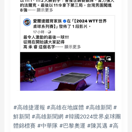
#高雄捷運報 #高雄在地媒體 #高雄新聞 #
鮮新聞 #高雄新聞網 #韓國2024世界桌球團
體錦標賽 #中華隊 #巴黎奧運 #陳其邁 #高