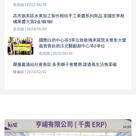
高培德 | 2022/06/25
高市旗美區水果加工製作柑桔手工果醬系列商品 英國世界柑
橘果醬大賞2金1銀1銅
高培德 | 2024/05/03
國際白疤中心等3單位致敬傳承羅慧夫整形大愛
義賣善款挹注北醫顱顏中心等2單位
高培德 | 2025/06/30
榮服處連結社會善款 多美獅子會響應 讓遺孤生活無罣礙
陳遍綠 | 2023/02/02