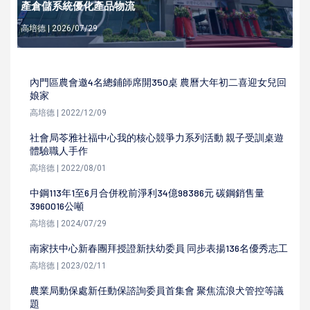
產倉儲系統優化產品物流
高培德 | 2026/07/29
內門區農會邀4名總鋪師席開350桌 農曆大年初二喜迎女兒回
娘家
高培德 | 2022/12/09
社會局苓雅社福中心我的核心競爭力系列活動 親子受訓桌遊
體驗職人手作
高培德 | 2022/08/01
中鋼113年1至6月合併稅前淨利34億98386元 碳鋼銷售量
3960016公噸
高培德 | 2024/07/29
南家扶中心新春團拜授證新扶幼委員 同步表揚136名優秀志工
高培德 | 2023/02/11
農業局動保處新任動保諮詢委員首集會 聚焦流浪犬管控等議
題