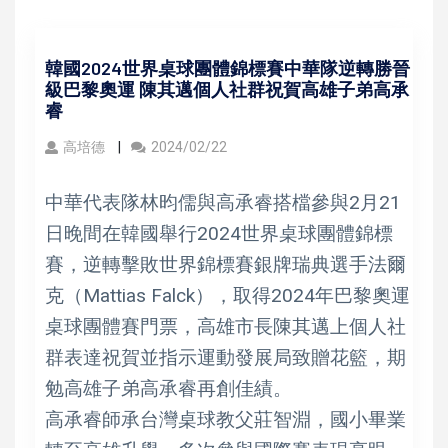
韓國2024世界桌球團體錦標賽中華隊逆轉勝晉
級巴黎奧運 陳其邁個人社群祝賀高雄子弟高承
睿
高培德
2024/02/22
中華代表隊林昀儒與高承睿搭檔參與2月21
日晚間在韓國舉行2024世界桌球團體錦標
賽，逆轉擊敗世界錦標賽銀牌瑞典選手法爾
克（Mattias Falck），取得2024年巴黎奧運
桌球團體賽門票，高雄市長陳其邁上個人社
群表達祝賀並指示運動發展局致贈花籃，期
勉高雄子弟高承睿再創佳績。
高承睿師承台灣桌球教父莊智淵，國小畢業