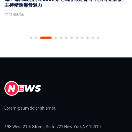
主持精進聲音魅力
2026/08/06
Lorem ipsum dolor sit amet,
198 West 21th Street, Suite 721 New York,NY 10010