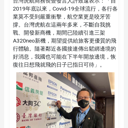
台灣虎航商務長暨發言人許致遠表示：「自
2019年底以來，Covid-19全球流行，各行各
業莫不受到嚴重衝擊，航空業更是咬牙苦
撐。台灣虎航在這兩年多來，不斷自我挑
戰、開發新商機，期間已陸續引進三架
A320neo新機，期望提供給旅客更優質的飛
行體驗。隨著鄰近各國接連傳出鬆綁邊境的
好消息，我國也可能在下半年開放邊境，恢
復往日想飛就飛的日子已指日可待」。