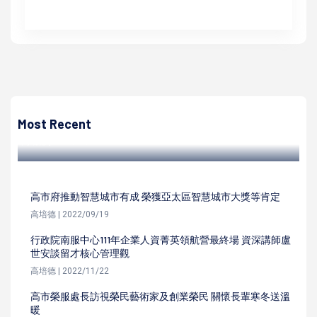
高培德
農試所鳳山熱帶試驗分所112年全國紅龍果優質果品評鑑 3組
前三名及優選得主出爐
Most Recent
高培德 | 2023/10/27
高市府推動智慧城市有成 榮獲亞太區智慧城市大獎等肯定
高培德 | 2022/09/19
行政院南服中心111年企業人資菁英領航營最終場 資深講師盧
世安談留才核心管理觀
高培德 | 2022/11/22
高市榮服處長訪視榮民藝術家及創業榮民 關懷長輩寒冬送溫
暖