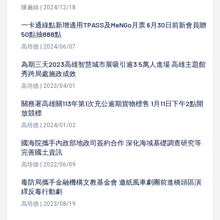
陳遍綠 | 2024/12/18
一卡通綠點新增適用TPASS及MeNGo月票 6月30日前新會員贈
50點抽888點
高培德 | 2024/06/07
為期三天2023高雄智慧城市展吸引逾3.5萬人進場 高雄主題館
秀跨局處施政成效
高培德 | 2023/04/01
關務署高雄關113年第1次充公逾期貨物標售 1月11日下午2點開
放競標
高培德 | 2024/01/02
國海院攜手內政部地政司簽約合作 深化海域基礎調查研究等
完善國土資訊
高培德 | 2022/06/09
毒防局攜手金融機構文教基金會 邀紙風車劇團前進橋頭區演
繹反毒行動劇
高培德 | 2023/08/19