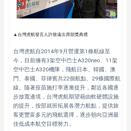
▲台灣虎航發言人許致遠出席頒獎典禮
台灣虎航自2014年9月營運第1條航線至
今，目前擁有3架空中巴士A320neo、11架
空中巴士A320機隊，飛航日本、韓國、澳
門、泰國、菲律賓共22個航點、29條國際航
線。隨著疫苗施打率逐漸提升，鄰近各國逐
步放寬邊境，台灣虎航期望藉由軟硬體設施
的提升，按部就班拓展各潛力航點，提供旅
客更豐富多元的飛航選擇，逐步朝向亞洲最
佳低成本航空目標努力。