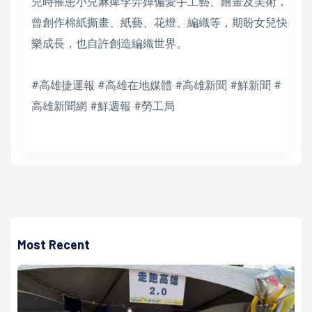
兒時罹患小兒麻痺李羿嬅偏愛手工藝、繪畫及美術，
曾創作棉紙撕畫、紙藝、花燈、編織等，期盼女兒快
樂成長，也自許創造編織世界。
#高雄捷運報 #高雄在地媒體 #高雄新聞 #鮮新聞 #
高雄新聞網 #鮮週報 #勞工局
Most Recent