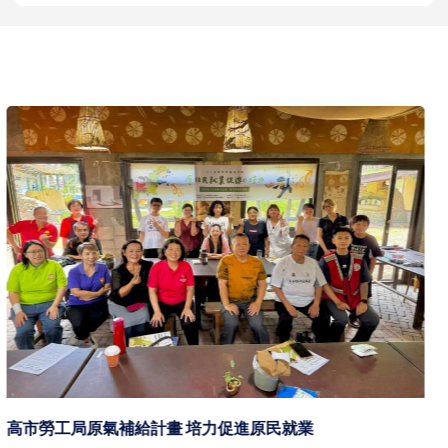
高市鎮港園社大攜手高市圖草衙分館打造32號生活實驗
室 進駐台塑王氏昆仲公園