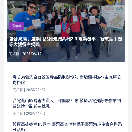
高培德
運發局攜手運動用品推走跑高雄2.0 電動機車、智慧型手機
等大獎得主揭曉
高培德 | 2025/06/12
毒防局領先全台設置毒品防制關懷站 新增楠梓區37里長辦公
處掛牌
高培德 | 2023/03/20
台電鳳山區處電力職人工作體驗活動 模擬活電掩蔽等作業開
放媒體全副武裝挑戰
高培德 | 2024/11/12
歡慶高雄築港115週年 臺灣高雄港務攜手臺灣港埠協會合辦系
列活動