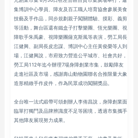
元創業市集 8月30日在左營區百貨市集廣場舉行，邀
集博訓中心學員、障友及百工職人培育協會參展美食
技藝及手作品，同步規劃親子闖關體驗、摸彩、義剪
等活動，舞台區還有鐵盒子打擊樂團、恆光樂團、視
障歌手朱禹豪、視障樂團薩克斯風等表演，勞工局長
江健興、副局長皮忠謀、博訓中心主任黃俊榮等人到
場，江健興說，市府致力營造公平城市、社會共好，
勞工局112年迄今辦理7場身障創業市集，鼓勵障友
走進社區及市場，感謝壽山動物園聯名合推限量大象
造形精緻手作皮件，作為民眾成功闖關獎品。
全台唯一法式緞帶可頌創辦人李侑昌說，身障創業面
臨單打獨鬥及品牌辨識度不足等困境，透過市集攜手
其他障友展現努力成果。