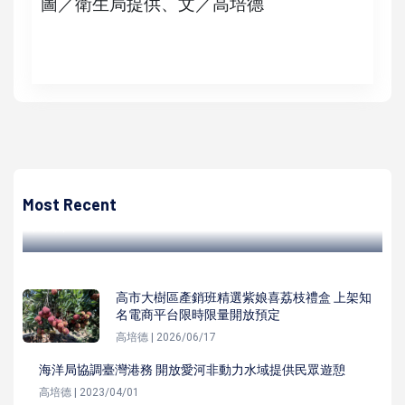
圖／衛生局提供、文／高培德
陳遍綠
高雄豐潮來啦！週末迎接TAKAO豐南島系列壓軸場邀您一起
「豐」起來
Most Recent
陳遍綠 | 2023/11/08
高市大樹區產銷班精選紫娘喜荔枝禮盒 上架知
名電商平台限時限量開放預定
高培德 | 2026/06/17
海洋局協調臺灣港務 開放愛河非動力水域提供民眾遊憩
高培德 | 2023/04/01