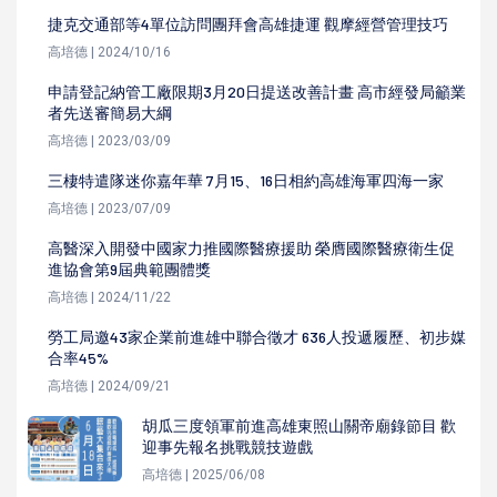
捷克交通部等4單位訪問團拜會高雄捷運 觀摩經營管理技巧
高培德 | 2024/10/16
申請登記納管工廠限期3月20日提送改善計畫 高市經發局籲業
者先送審簡易大綱
高培德 | 2023/03/09
三棲特遣隊迷你嘉年華 7月15、16日相約高雄海軍四海一家
高培德 | 2023/07/09
高醫深入開發中國家力推國際醫療援助 榮膺國際醫療衛生促
進協會第9屆典範團體獎
高培德 | 2024/11/22
勞工局邀43家企業前進雄中聯合徵才 636人投遞履歷、初步媒
合率45%
高培德 | 2024/09/21
胡瓜三度領軍前進高雄東照山關帝廟錄節目 歡
迎事先報名挑戰競技遊戲
高培德 | 2025/06/08