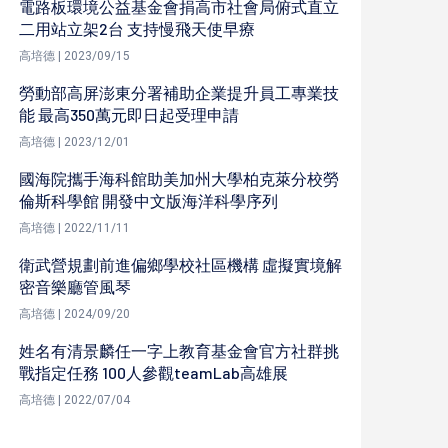
電路板環境公益基金會捐高市社會局俯式直立
二用站立架2台 支持慢飛天使早療
高培德 | 2023/09/15
勞動部高屏澎東分署補助企業提升員工專業技
能 最高350萬元即日起受理申請
高培德 | 2023/12/01
國海院攜手海科館助美加州大學柏克萊分校勞
倫斯科學館 開發中文版海洋科學序列
高培德 | 2022/11/11
衛武營規劃前進偏鄉學校社區機構 虛擬實境解
密音樂廳管風琴
高培德 | 2024/09/20
姓名有清景麟任一字上教育基金會官方社群挑
戰指定任務 100人參觀teamLab高雄展
高培德 | 2022/07/04