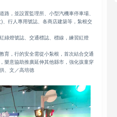
道路，並設置監理所、小型汽機車停車場、
紋)、行人專用號誌、各商店建築等，紮根交
紅綠燈號誌、交通標誌、標線，練習紅燈
教育，行的安全需從小紮根，首次結合交通
，樂意協助推廣延伸其他縣市，強化孩童穿
供、文／高培德