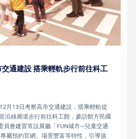
交通建設 搭乘輕軌步行前往科工
12月13日考察高市交通建設，搭乘輕軌從
0)，並沿綠廊道步行前往科工館，參訪館方民國
委員會建置常設展廳「FUN城市—兒童交通
、專屬預約官網、場景豐富等特性，引導孩