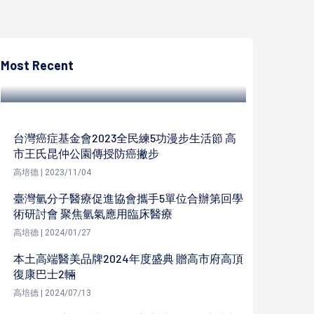
高培德
高市輪船跨界台韓共製多人連線網遊 推奧丁
神叛號遊輪市民憑證免費報名活動
Most Recent
高培德 | 2022/04/07
台灣癌症基金會2023全民練5功漫步生活節 高
市王氏昆仲公園傳授防癌撇步
高培德 | 2023/11/04
臺灣氫分子醫療促進協會攜手5單位合辦第回學
術研討會 聚焦氫氣應用臨床醫療
高培德 | 2024/01/27
本土高端醫美品牌2024年度盛典 贈高市府高頂
復康巴士2輛
高培德 | 2024/07/13