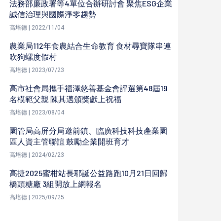
法務部廉政署等4單位合辦研討會 聚焦ESG企業
誠信治理與國際淨零趨勢
高培德 | 2022/11/04
農業局112年食農結合生命教育 食材尋寶隊串連
吹狗螺度假村
高培德 | 2023/07/23
高市社會局攜手福澤慈善基金會評選第48屆19
名模範父親 陳其邁頒獎獻上祝福
高培德 | 2023/08/04
園管局高屏分局邀前鎮、臨廣科技科技產業園
區人資主管聯誼 鼓勵企業開班育才
高培德 | 2024/02/23
高捷2025蜜柑站長耶誕公益路跑10月21日回歸
橋頭糖廠 3組開放上網報名
高培德 | 2025/09/25