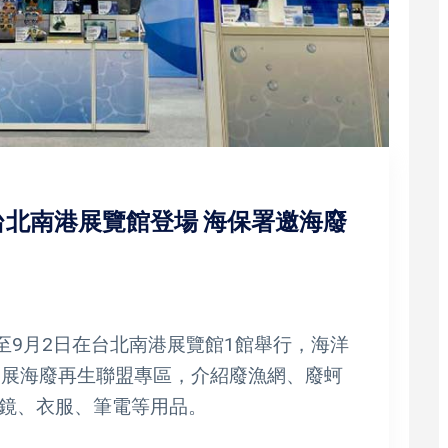
北南港展覽館登場 海保署邀海廢
至9月2日在台北南港展覽館1館舉行，海洋
參展海廢再生聯盟專區，介紹廢漁網、廢蚵
鏡、衣服、筆電等用品。