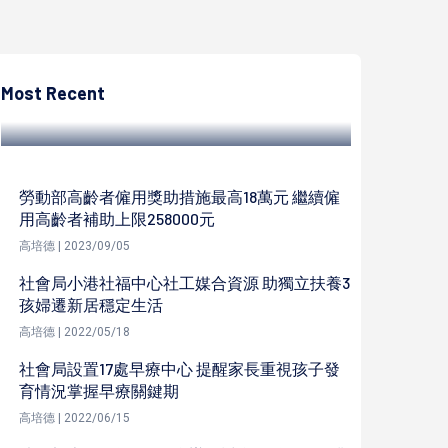
陳遍綠
榮服處偕同社區服務組 關懷榮民〈眷〉長輩
Most Recent
陳遍綠 | 2023/02/03
勞動部高齡者僱用獎助措施最高18萬元 繼續僱
用高齡者補助上限258000元
高培德 | 2023/09/05
社會局小港社福中心社工媒合資源 助獨立扶養3
孩婦遷新居穩定生活
高培德 | 2022/05/18
社會局設置17處早療中心 提醒家長重視孩子發
育情況掌握早療關鍵期
高培德 | 2022/06/15