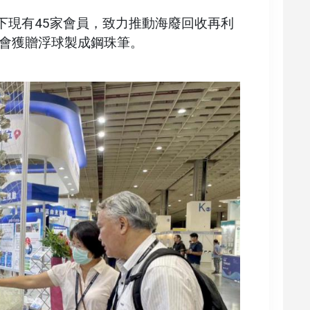
下現有45家會員，致力推動海廢回收再利
會獲贈浮球製成鋼珠筆。