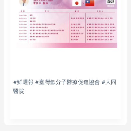
#鮮週報 #臺灣氫分子醫療促進協會 #大同
醫院