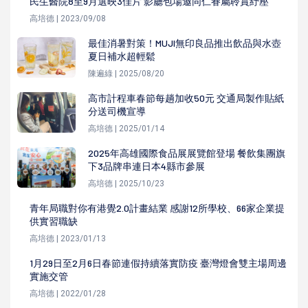
民生醫院8至9月選映3佳片 影廳包場邀同仁眷屬聆賞紓壓
高培德 | 2023/09/08
最佳消暑對策！MUJI無印良品推出飲品與水壺
夏日補水超輕鬆
陳遍綠 | 2025/08/20
高市計程車春節每趟加收50元 交通局製作貼紙
分送司機宣導
高培德 | 2025/01/14
2025年高雄國際食品展展覽館登場 餐飲集團旗
下3品牌串連日本4縣市參展
高培德 | 2025/10/23
青年局職對你有港覺2.0計畫結業 感謝12所學校、66家企業提
供實習職缺
高培德 | 2023/01/13
1月29日至2月6日春節連假持續落實防疫 臺灣燈會雙主場周邊
實施交管
高培德 | 2022/01/28