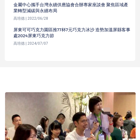
金屬中心攜手台灣永續供應協會合辦專家座談會 聚焦區域產
業轉型減碳與永續布局
高培德 | 2022/06/28
屏東可可巧克力園區推77杯7元巧克力冰沙 造勢加溫屏縣客事
處2024屏東巧克力節
高培德 | 2024/07/07