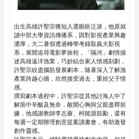
出生高雄許聖宗獲知入選眼眶泛淚，他原就
讀中部大學資訊傳播系，因對影視產業興趣
濃厚，大二暑假透過轉學考錄取義大影視
系，展開追尋電影夢旅程，「隔河」劇情描
述高雄遠洋漁業，巧妙結合家人情感刻劃，
許聖宗絞盡腦筋發展劇本，隨著深入了解漁
產業跨越心牆，欣然接受過去，重拾父子情
感。
撰寫劇本過程中，許聖宗從其他討海人中了
解箇中辛酸及無奈，敞開心胸與父親盡釋前
嫌，他感謝教師李志薔、柯能源鼓勵，還有
每週一定期辦理創意提案讀書會，有助激發
創作靈感。