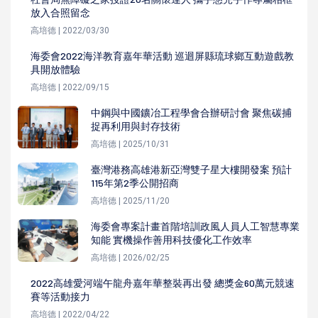
放入合照留念
高培德 | 2022/03/30
海委會2022海洋教育嘉年華活動 巡迴屏縣琉球鄉互動遊戲教
具開放體驗
高培德 | 2022/09/15
中鋼與中國鑛冶工程學會合辦研討會 聚焦碳捕
捉再利用與封存技術
高培德 | 2025/10/31
臺灣港務高雄港新亞灣雙子星大樓開發案 預計
115年第2季公開招商
高培德 | 2025/11/20
海委會專案計畫首階培訓政風人員人工智慧專業
知能 實機操作善用科技優化工作效率
高培德 | 2026/02/25
2022高雄愛河端午龍舟嘉年華整裝再出發 總獎金60萬元競速
賽等活動接力
高培德 | 2022/04/22