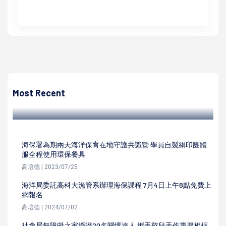
高培德
加工處屏東分處攜手資策會等3單位 合辦屏東擴區計畫招商
說明會
Most Recent
高培德 | 2022/10/28
海保署為期兩天海洋保育在地守護共識營 學員自製絹印團體
服全程使用環保餐具
高培德 | 2023/07/25
海洋局委託高科大漁管系辦理海保課程 7月4日上午8點免費上
網報名
高培德 | 2024/07/02
社會局無障礙之家授證20名關懷達人 攜手憨兒手作專屬相框