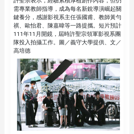
許聖宗表示，經驗累積厚植創作內容，但仍
需專業教師指導，成為每名新銳導演崛起關
鍵養分，感謝影視系主任張國甫、教師黃勻
祺、歐怡君、陳嘉暐等一路提攜。短片預計
111年11月開鏡，屆時許聖宗領軍影視系團
隊投入拍攝工作。圖／義守大學提供、文／
高培德