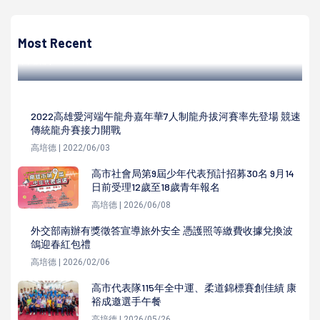
知名空調平台捐贈變頻冷凍空調設備 嘉惠輔英科大職安系學
生
Most Recent
高培德 | 2023/05/25
2022高雄愛河端午龍舟嘉年華7人制龍舟拔河賽率先登場 競速
傳統龍舟賽接力開戰
高培德 | 2022/06/03
高市社會局第9屆少年代表預計招募30名 9月14
日前受理12歲至18歲青年報名
高培德 | 2026/06/08
外交部南辦有獎徵答宣導旅外安全 憑護照等繳費收據兌換波
鴿迎春紅包禮
高培德 | 2026/02/06
高市代表隊115年全中運、柔道錦標賽創佳績 康
裕成邀選手午餐
高培德 | 2026/05/26