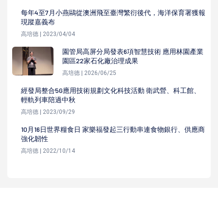
每年4至7月小燕鷗從澳洲飛至臺灣繁衍後代，海洋保育署獲報
現蹤嘉義布
高培德 | 2023/04/04
園管局高屏分局發表6項智慧技術 應用林園產業
園區22家石化廠治理成果
高培德 | 2026/06/25
經發局整合5G應用技術規劃文化科技活動 衛武營、科工館、
輕軌列車陪過中秋
高培德 | 2023/09/29
10月16日世界糧食日 家樂福發起三行動串連食物銀行、供應商
強化韌性
高培德 | 2022/10/14