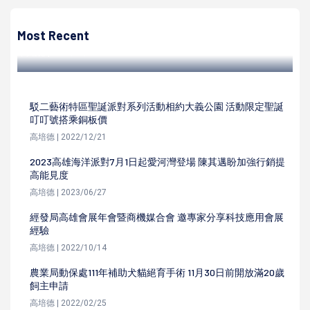
111年全中運4月16日花蓮縣登場 高市教育局授旗代表隊勉再
創佳績
Most Recent
高培德 | 2022/04/06
駁二藝術特區聖誕派對系列活動相約大義公園 活動限定聖誕
叮叮號搭乘銅板價
高培德 | 2022/12/21
2023高雄海洋派對7月1日起愛河灣登場 陳其邁盼加強行銷提
高能見度
高培德 | 2023/06/27
經發局高雄會展年會暨商機媒合會 邀專家分享科技應用會展
經驗
高培德 | 2022/10/14
農業局動保處111年補助犬貓絕育手術 11月30日前開放滿20歲
飼主申請
高培德 | 2022/02/25