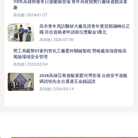
113年高雄燈會冬日遊樂園登場 青年局寶寶爬行趣味遊戲添童
趣
高培德 | 2024/01/27
高市青年局訪醫材大廠見證青年實習期滿轉任正
職 符合資格者申請留任獎勵金1萬元
高培德 | 2026/07/30
勞工局嚴禁57家列管化工廠委外關鍵製程 勞檢處加強督檢高
風險場域安全管理
高培德 | 2022/02/04
2026高雄亞果遊艇展愛河灣登場 台南安平遊艇
碼頭領先全台通過五金錨認證
高培德 | 2026/03/14