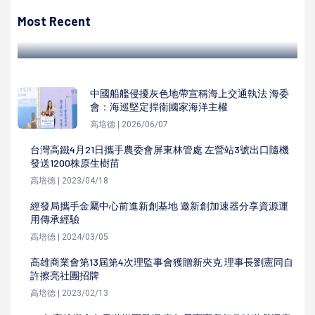
海委會攜手海洋大學合辦研討會 聚焦海域受抽砂影響國際等
議題
Most Recent
高培德 | 2023/05/24
中國船艦侵擾灰色地帶宣稱海上交通執法 海委
會：海巡堅定捍衛國家海洋主權
高培德 | 2026/06/07
台灣高鐵4月21日攜手農委會屏東林管處 左營站3號出口隨機
發送1200株原生樹苗
高培德 | 2023/04/18
經發局攜手金屬中心前進新創基地 邀新創加速器分享資源運
用傳承經驗
高培德 | 2024/03/05
高雄商業會第13屆第4次理監事會獲贈新夾克 理事長劉憲同自
許擦亮社團招牌
高培德 | 2023/02/13