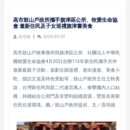
高市鼓山戶政所攜手旗津區公所、牧愛生命協
會 邀新住民及子女巡禮旗津嘗美食
高培德
2024/04/20
高市鼓山戶政事務所與旗津區公所、社團法人中華民
國牧愛生命協會4月20日合辦113年新住民攜手共伴
遊家庭親子活動，規劃古蹟巡禮、老街漫遊、美食小
吃、踏訪文資及特色景點等，鼓山戶政所主任王秋貴
說，台灣新住民與新二代逾百萬人，衝擊國內人口結
構，持續結合公部門及非營利組織資源，營造友善新
住民住居環境。圖／鼓山戶政所提供、文／高培德