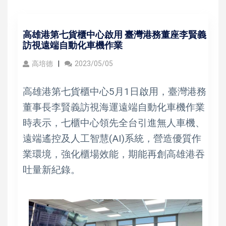
高雄港第七貨櫃中心啟用 臺灣港務董座李賢義
訪視遠端自動化車機作業
高培德
2023/05/05
高雄港第七貨櫃中心5月1日啟用，臺灣港務
董事長李賢義訪視海運遠端自動化車機作業
時表示，七櫃中心領先全台引進無人車機、
遠端遙控及人工智慧(AI)系統，營造優質作
業環境，強化櫃場效能，期能再創高雄港吞
吐量新紀錄。