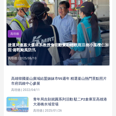
高培德
捷運局邀嘉大森林系教授詹明勳實勘輕軌雨豆樹小葉欖仁加
固 備戰颱風防汛
高培德 | 2025/06/10
高雄韓國釜山廣域結盟姊妹市55週年 精選釜山熱門景點照片
市府四維中心參展
高培德 | 2022/04/11
青年局吉刻就圓系列活動 駁二P2倉庫至高雄港
大港橋水域登場
高培德 | 2025/01/26