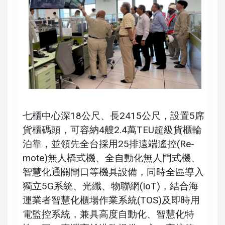
七櫃中心深18公尺、長2415公尺，設置5席
貨櫃碼頭，可容納4艘2.4萬TEU超級貨櫃輪
泊靠，並領先全台採用25排遠端遙控(Re-
mote)無人橋式機、全自動化無人門式機、
智慧化通關閘口等機具設備，同時全區導入
獨立5G系統、光纖、物聯網(IoT)，結合海
運業者智慧化櫃場作業系統(TOS)及即時用
電監控系統，兼具高度自動化、智慧化特