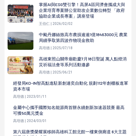
掌握AI與ESG雙引擎！高屏A區同濟會攜成大與
企業培育專案辦公室助攻企業數位轉型 「政府
協助企業成長專案」講座登場
王伯仁 | 2026/02/02
中颱丹娜絲致高市農損逾逾1億18463000元 農業
局續爭取第四波作物現金救助
高培德 | 2025/07/18
高雄東照山關帝廟歡慶7月18日聖誕 萬人點燈消
災祈福法會等系列活動邀參
高培德 | 2025/06/21
經發局KO-IN智高點進駐新創連奕自動化 規劃112年創櫃板進軍
資本市場
高培德 | 2023/01/11
金屬中心攜手國際知名能源商首辦永續創新加速器競賽 最高
可獲50萬元獎金
高培德 | 2024/03/01
第六屆唐獎榮耀展移師高雄科工館北館一樓東側廊道 6大主題