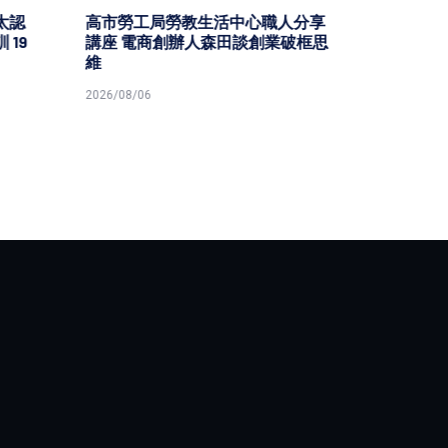
分享
國海院2026年6月英文期刊「海洋
台鐵高
破框思
探索」 專文揭示液化天然氣船隊結
樂園區
構韌性
型首度
2026/08/06
2026/08/