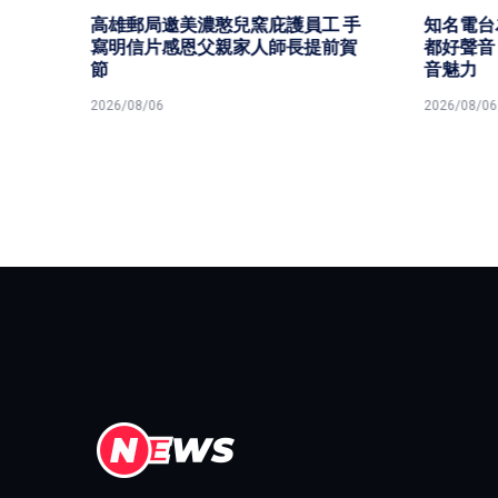
 手
知名電台為期兩天 2026 第七屆港
高市經
前賀
都好聲音 串流音樂播報主持精進聲
證機構推
音魅力
學員喜
2026/08/06
2026/08/0