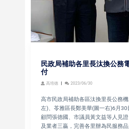
民政局補助各里長汰換公務電
付
高培德
2023/06/30
高市民政局補助各區汰換里長公務機
左)、苓雅區長鄭美華(圖一右)6月
顧問張德國、市議員黃文益等人見證
及業者三贏，完善各里辦為民服務品