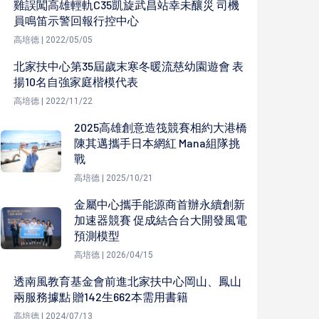
雞誤闖高雄輕軌C35凱旋武昌站幸未釀災 司機
員鳴笛示警回報行控中心
高培德 | 2022/05/05
北家扶中心第35屆歲末寒冬暖流慈幼園遊會 表
揚10名自強家庭楷模代表
高培德 | 2022/11/22
2025高雄創意造筏競賽相約大港橋
陳其邁攜手日本網紅 Mana組隊挑
戰
高培德 | 2025/10/21
金屬中心攜手能源商首辦永續創新
加速器競賽 促成結合台大開發風電
預測模型
高培德 | 2026/04/15
透南風教育基金會前進北家扶中心岡山、鳳山
兩服務據點 贈142生662本需用書籍
高培德 | 2024/07/13