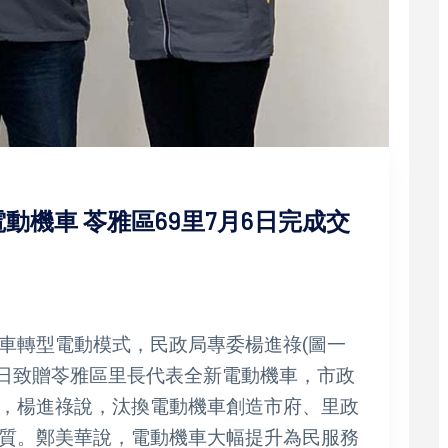
動機車 苓雅區69里7月6日完成交
車轉型電動模式，民政局專委楊進祿(圖一
30日致贈苓雅區里長代表全新電動機車，市政
，楊進祿說，汰換電動機車創造市府、里政
質。鄭美華說，電動機車大幅提升為民服務