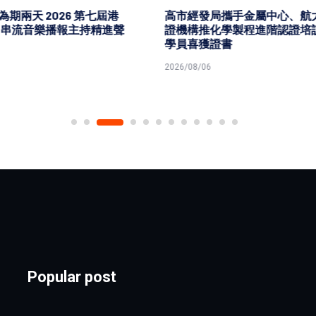
發局攜手金屬中心、航太認
高市勞工局勞教生活中心職人
化學製程進階認證培訓 19
講座 電商創辦人森田談創業
獲證書
維
6
2026/08/06
Popular post