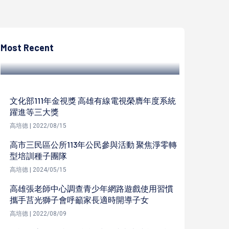
高培德
高捷攜手高市愛種樹協會、茄萣觀光發展協
會 邀同仁眷屬植樹賞鳥體驗手作樂趣
Most Recent
高培德 | 2023/09/19
文化部111年金視獎 高雄有線電視榮膺年度系統
躍進等三大獎
高培德 | 2022/08/15
高市三民區公所113年公民參與活動 聚焦淨零轉
型培訓種子團隊
高培德 | 2024/05/15
高雄張老師中心調查青少年網路遊戲使用習慣
攜手莒光獅子會呼籲家長適時開導子女
高培德 | 2022/08/09