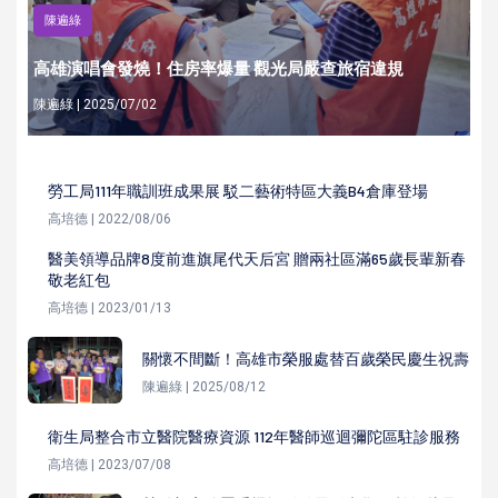
陳遍綠
高雄演唱會發燒！住房率爆量 觀光局嚴查旅宿違規
陳遍綠 | 2025/07/02
勞工局111年職訓班成果展 駁二藝術特區大義B4倉庫登場
高培德 | 2022/08/06
醫美領導品牌8度前進旗尾代天后宮 贈兩社區滿65歲長輩新春
敬老紅包
高培德 | 2023/01/13
關懷不間斷！高雄市榮服處替百歲榮民慶生祝壽
陳遍綠 | 2025/08/12
衛生局整合市立醫院醫療資源 112年醫師巡迴彌陀區駐診服務
高培德 | 2023/07/08