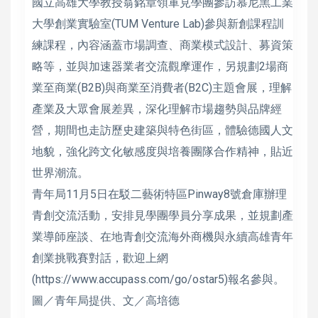
國立高雄大學教授翁銘章領軍見學團參訪慕尼黑工業
大學創業實驗室(TUM Venture Lab)參與新創課程訓
練課程，內容涵蓋市場調查、商業模式設計、募資策
略等，並與加速器業者交流觀摩運作，另規劃2場商
業至商業(B2B)與商業至消費者(B2C)主題會展，理解
產業及大眾會展差異，深化理解市場趨勢與品牌經
營，期間也走訪歷史建築與特色街區，體驗德國人文
地貌，強化跨文化敏感度與培養團隊合作精神，貼近
世界潮流。
青年局11月5日在駁二藝術特區Pinway8號倉庫辦理
青創交流活動，安排見學團學員分享成果，並規劃產
業導師座談、在地青創交流海外商機與永續高雄青年
創業挑戰賽對話，歡迎上網
(https://www.accupass.com/go/ostar5)報名參與。
圖／青年局提供、文／高培德