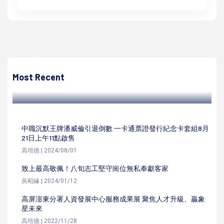
高培德
醫美領導品牌8度前進旗尾代天后宮 贈兩社區滿65歲長輩千
份新春敬老紅包
Most Recent
高培德 | 2023/01/14
中職沉默王牌潘威倫引退倒數 一卡通票證發行紀念卡套組8月
21日上午11點啟售
高培德 | 2024/08/01
致上最高敬佩！八旬志工堅守崗位無私奉獻客家
吳昭緣 | 2024/01/12
高屏澎東分署人資發展中心服務成果展 聚焦人才升級、贏象
星未來
高培德 | 2022/11/28