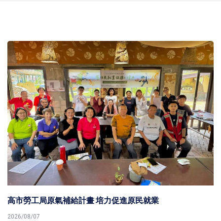
高市鎮港園社大攜手高市圖草衙分館打造32號生活
室 進駐台塑王氏昆仲公園