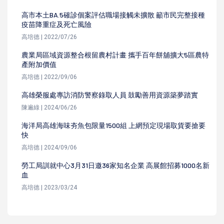
高市本土BA.5確診個案評估職場接觸未擴散 籲市民完整接種
疫苗降重症及死亡風險
高培德 | 2022/07/26
農業局區域資源整合根留農村計畫 攜手百年餅舖擴大5區農特
產附加價值
高培德 | 2022/09/06
高雄榮服處專訪消防警察錄取人員 鼓勵善用資源築夢踏實
陳遍綠 | 2024/06/26
海洋局高雄海味夯魚包限量1500組 上網預定現場取貨要搶要
快
高培德 | 2024/09/06
勞工局訓就中心3月31日邀36家知名企業 高展館招募1000名新
血
高培德 | 2023/03/24