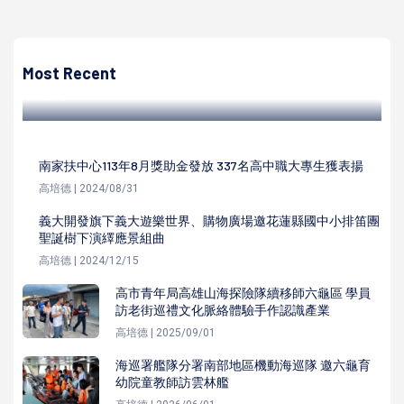
陳遍綠
迪士尼‧皮克斯 熊抱哥主題快閃店「莓好農場」邀你前來農
場享受周邊商品豐收趣
Most Recent
陳遍綠 | 2023/03/07
南家扶中心113年8月獎助金發放 337名高中職大專生獲表揚
高培德 | 2024/08/31
義大開發旗下義大遊樂世界、購物廣場邀花蓮縣國中小排笛團
聖誕樹下演繹應景組曲
高培德 | 2024/12/15
高市青年局高雄山海探險隊續移師六龜區 學員
訪老街巡禮文化脈絡體驗手作認識產業
高培德 | 2025/09/01
海巡署艦隊分署南部地區機動海巡隊 邀六龜育
幼院童教師訪雲林艦