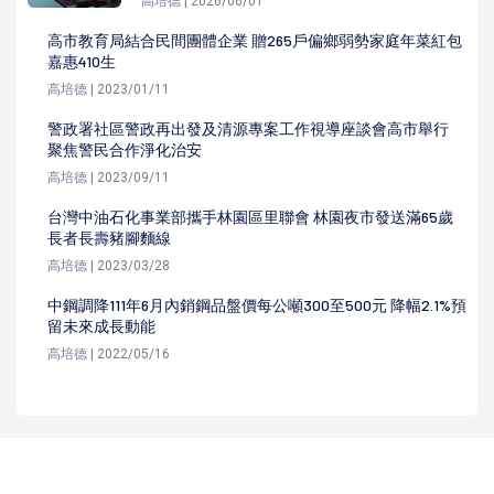
高培德 | 2026/06/01
高市教育局結合民間團體企業 贈265戶偏鄉弱勢家庭年菜紅包
嘉惠410生
高培德 | 2023/01/11
警政署社區警政再出發及清源專案工作視導座談會高市舉行
聚焦警民合作淨化治安
高培德 | 2023/09/11
台灣中油石化事業部攜手林園區里聯會 林園夜市發送滿65歲
長者長壽豬腳麵線
高培德 | 2023/03/28
中鋼調降111年6月內銷鋼品盤價每公噸300至500元 降幅2.1%預
留未來成長動能
高培德 | 2022/05/16