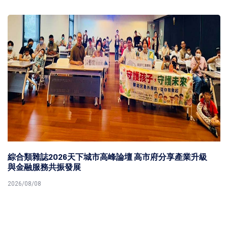
產業升級
高市農業局夏祭新鮮市大崗山龍眼蜂蜜文化節 為
阿蓮區大崗山如意公園邀參
2026/08/08